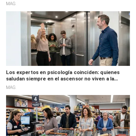
acelerado y no lo hacen por desinterés
MAG.
Los expertos en psicología coinciden: quienes
saludan siempre en el ascensor no viven a la
defensiva y tienen apertura social
MAG.