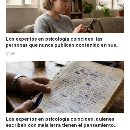
Los expertos en psicología coinciden: las
personas que nunca publican contenido en sus
redes sociales no pretenden buscar validación
MAG.
externa
Los expertos en psicología coinciden: quienes
escriben con mala letra tienen el pensamiento