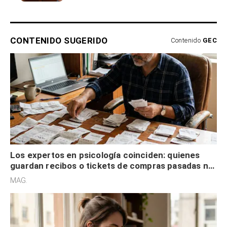
CONTENIDO SUGERIDO
Contenido
GEC
Los expertos en psicología coinciden: quienes
guardan recibos o tickets de compras pasadas no
son acumuladores, sino que tienen necesidad de
MAG.
control