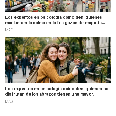
Los expertos en psicología coinciden: quienes
mantienen la calma en la fila gozan de empatía
cognitiva, gratitud y no solo tienen autocontrol
MAG.
Los expertos en psicología coinciden: quienes no
disfrutan de los abrazos tienen una mayor
sensibilidad a los estímulos físicos y no es por
MAG.
desinterés