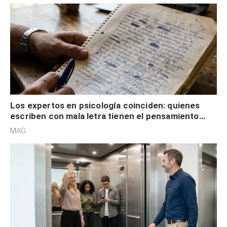
Los expertos en psicología coinciden: quienes
escriben con mala letra tienen el pensamiento
acelerado y no lo hacen por desinterés
MAG.