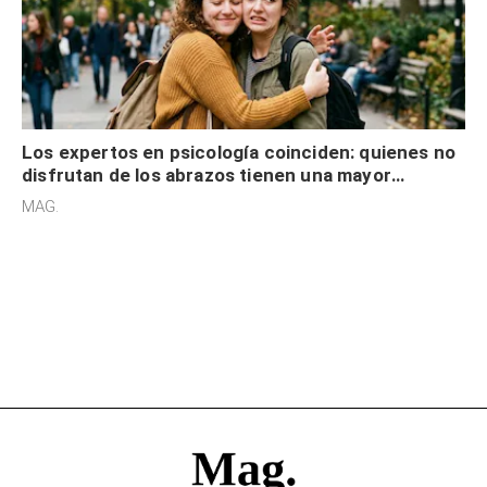
Los expertos en psicología coinciden: quienes no
disfrutan de los abrazos tienen una mayor
sensibilidad a los estímulos físicos y no es por
MAG.
desinterés