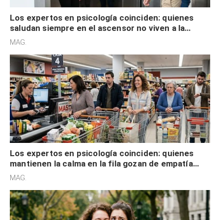
Los expertos en psicología coinciden: quienes
saludan siempre en el ascensor no viven a la
defensiva y tienen apertura social
MAG.
Los expertos en psicología coinciden: quienes
mantienen la calma en la fila gozan de empatía
cognitiva, gratitud y no solo tienen autocontrol
MAG.