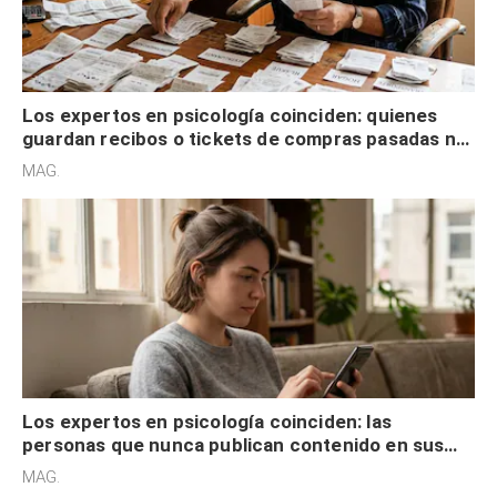
Los expertos en psicología coinciden: quienes
guardan recibos o tickets de compras pasadas no
son acumuladores, sino que tienen necesidad de
MAG.
control
Los expertos en psicología coinciden: las
personas que nunca publican contenido en sus
redes sociales no pretenden buscar validación
MAG.
externa