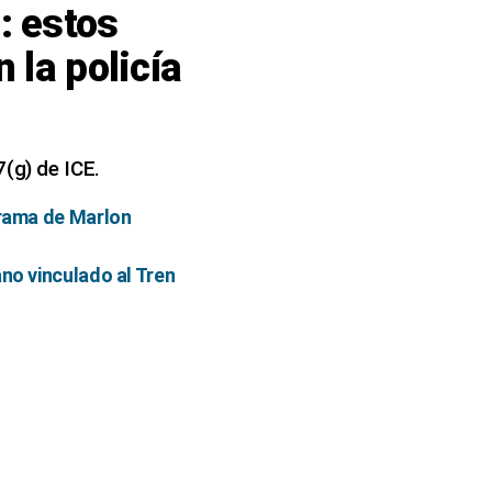
: estos
 la policía
7(g) de ICE.
drama de Marlon
ano vinculado al Tren