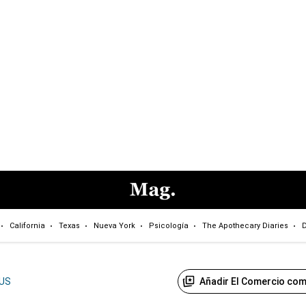
California
Texas
Nueva York
Psicología
The Apothecary Diaries
D
Añadir El Comercio com
US