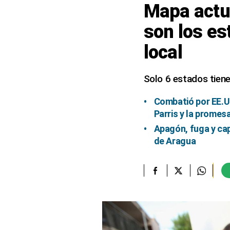
Mapa actua
elcomercio.pe
son los es
Términos
local
Y
Condiciones
De
Uso
Solo 6 estados tiene
Oficinas
Concesionarias
Combatió por EE.UU
Parris y la promes
Principios
Rectores
Apagón, fuga y cap
de Aragua
Buenas
Prácticas
Políticas
De
Privacidad
Política
Integrada
De
Gestión