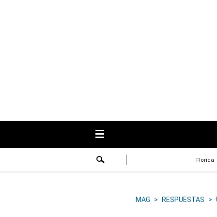
USA
Respuestas
Fama
Historias
Data
Videos
Recetas
Florida
Virales
Lo último
MAG
>
RESPUESTAS
>
Volver a El Comercio