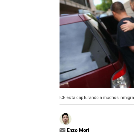
Derechos
Arco
Política
De
Cookies
ICE está capturando a muchos inmigra
Enzo Mori