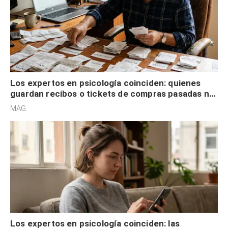
Los expertos en psicología coinciden: quienes
guardan recibos o tickets de compras pasadas no
son acumuladores, sino que tienen necesidad de
MAG.
control
Los expertos en psicología coinciden: las