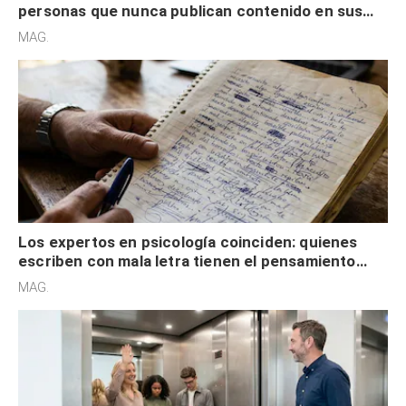
personas que nunca publican contenido en sus
redes sociales no pretenden buscar validación
MAG.
externa
Los expertos en psicología coinciden: quienes
escriben con mala letra tienen el pensamiento
acelerado y no lo hacen por desinterés
MAG.