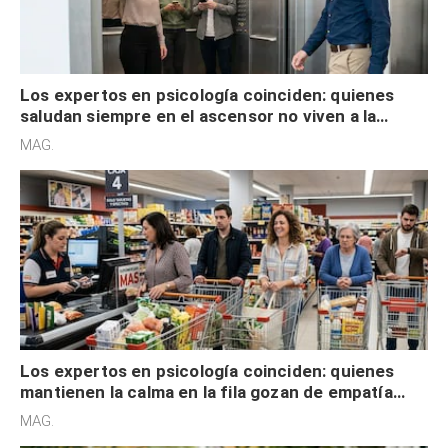
Los expertos en psicología coinciden: quienes
saludan siempre en el ascensor no viven a la
defensiva y tienen apertura social
MAG.
Los expertos en psicología coinciden: quienes
mantienen la calma en la fila gozan de empatía
cognitiva, gratitud y no solo tienen autocontrol
MAG.