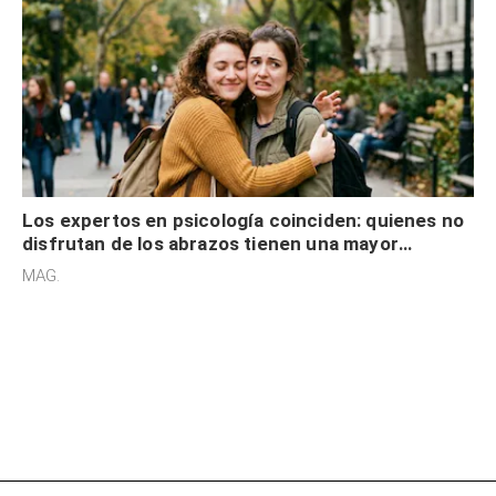
Los expertos en psicología coinciden: quienes no
disfrutan de los abrazos tienen una mayor
sensibilidad a los estímulos físicos y no es por
MAG.
desinterés