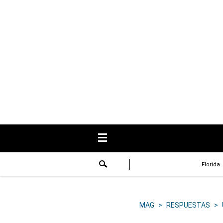
USA
Respuestas
Fama
Historias
Data
Videos
Recetas
Florida
Virales
Lo último
MAG
>
RESPUESTAS
>
Volver a El Comercio