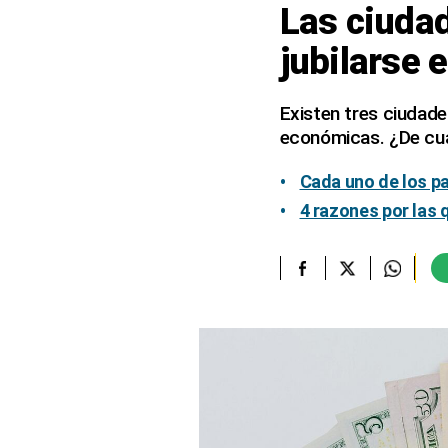
Las ciuda
elcomercio.pe
jubilarse 
Términos
Y
Condiciones
Existen tres ciudade
De
económicas. ¿De cuá
Uso
Oficinas
Cada uno de los pa
Concesionarias
4 razones por las 
Principios
Rectores
Buenas
Prácticas
Políticas
De
Privacidad
Política
Integrada
De
Gestión