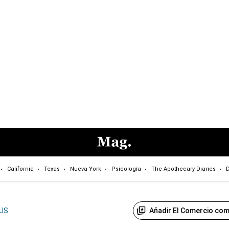
California
Texas
Nueva York
Psicología
The Apothecary Diaries
D
Añadir El Comercio com
US