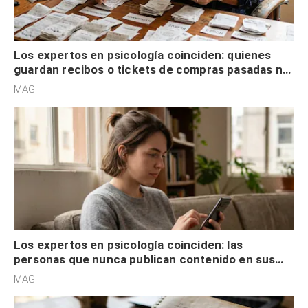
Los expertos en psicología coinciden: quienes
guardan recibos o tickets de compras pasadas no
son acumuladores, sino que tienen necesidad de
MAG.
control
Los expertos en psicología coinciden: las
personas que nunca publican contenido en sus
redes sociales no pretenden buscar validación
MAG.
externa