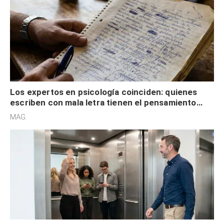
Los expertos en psicología coinciden: quienes
escriben con mala letra tienen el pensamiento
acelerado y no lo hacen por desinterés
MAG.