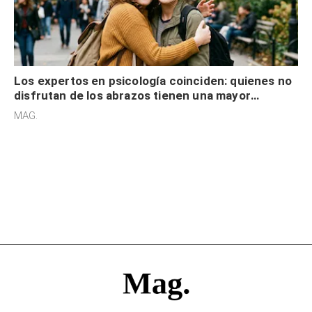
Los expertos en psicología coinciden: quienes no
disfrutan de los abrazos tienen una mayor
sensibilidad a los estímulos físicos y no es por
MAG.
desinterés