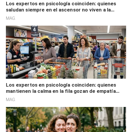
Los expertos en psicología coinciden: quienes
saludan siempre en el ascensor no viven a la
defensiva y tienen apertura social
MAG.
Los expertos en psicología coinciden: quienes
mantienen la calma en la fila gozan de empatía
cognitiva, gratitud y no solo tienen autocontrol
MAG.