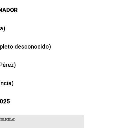
ANADOR
ta)
pleto desconocido)
Pérez)
ancia)
2025