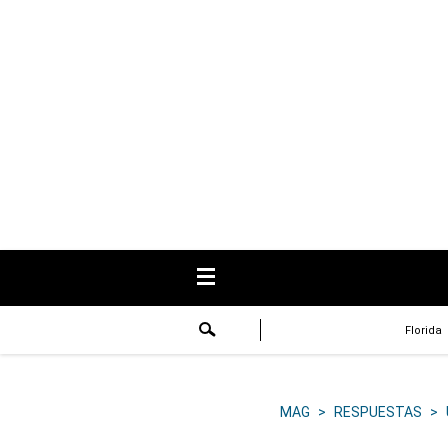
USA
Respuestas
Fama
Historias
Data
Videos
Recetas
Florida
Virales
Lo último
MAG
>
RESPUESTAS
>
Volver a El Comercio