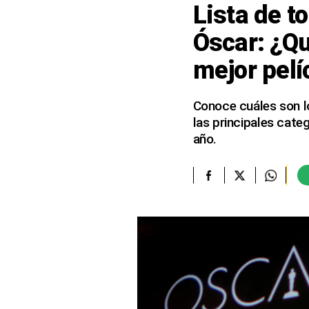
Lista de t
elcomercio.pe
Óscar: ¿Qu
Términos
mejor pelí
Y
Condiciones
De
Uso
Conoce cuáles son l
las principales cate
Oficinas
Concesionarias
año.
Principios
Rectores
Buenas
Prácticas
Políticas
De
Privacidad
Política
Integrada
De
Gestión