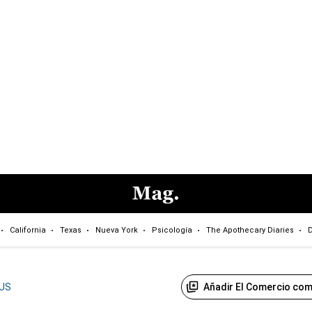
California
Texas
Nueva York
Psicología
The Apothecary Diaries
D
Añadir El Comercio com
US