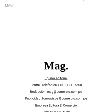
sensibilidad a los estímulos físicos y no es por
MAG.
desinterés
Equipo editorial
Central Telefónica: (+511) 311-6500
Redacción: mag@comercio.com.pe
Publicidad: fonoavisos@comercio.com.pe
Empresa Editora El Comercio