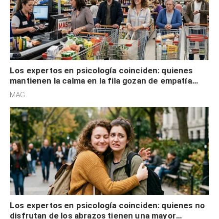
Los expertos en psicología coinciden: quienes
mantienen la calma en la fila gozan de empatía
cognitiva, gratitud y no solo tienen autocontrol
MAG.
Los expertos en psicología coinciden: quienes no
disfrutan de los abrazos tienen una mayor