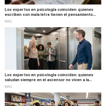
Los expertos en psicología coinciden: quienes
escriben con mala letra tienen el pensamiento
acelerado y no lo hacen por desinterés
MAG.
Los expertos en psicología coinciden: quienes
saludan siempre en el ascensor no viven a la
defensiva y tienen apertura social
MAG.