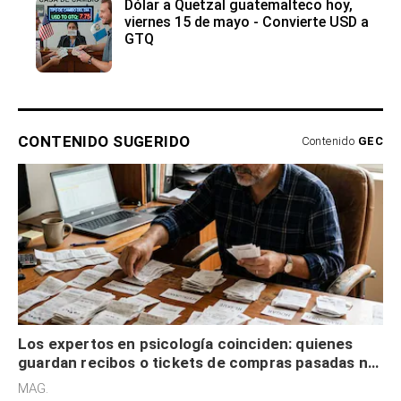
Dólar a Quetzal guatemalteco hoy,
viernes 15 de mayo - Convierte USD a
GTQ
CONTENIDO SUGERIDO
Contenido
GEC
Los expertos en psicología coinciden: quienes
guardan recibos o tickets de compras pasadas no
son acumuladores, sino que tienen necesidad de
MAG.
control