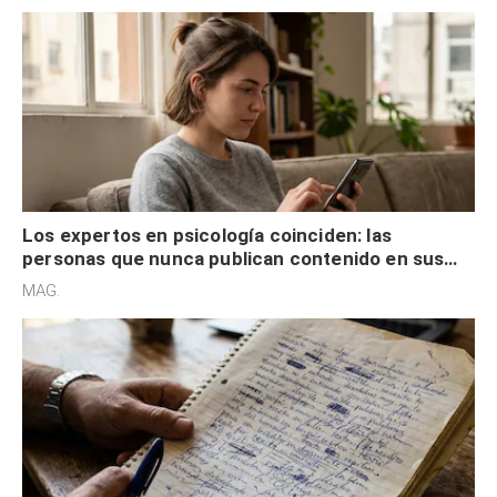
Los expertos en psicología coinciden: las
personas que nunca publican contenido en sus
redes sociales no pretenden buscar validación
MAG.
externa