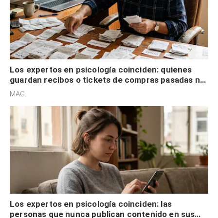
Los expertos en psicología coinciden: quienes
guardan recibos o tickets de compras pasadas no
son acumuladores, sino que tienen necesidad de
MAG.
control
Los expertos en psicología coinciden: las
personas que nunca publican contenido en sus