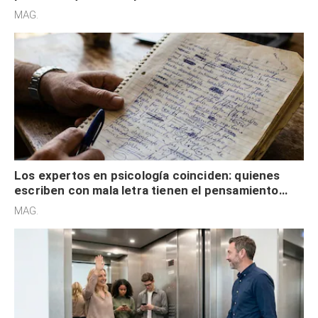
redes sociales no pretenden buscar validación
MAG.
externa
Los expertos en psicología coinciden: quienes
escriben con mala letra tienen el pensamiento
acelerado y no lo hacen por desinterés
MAG.