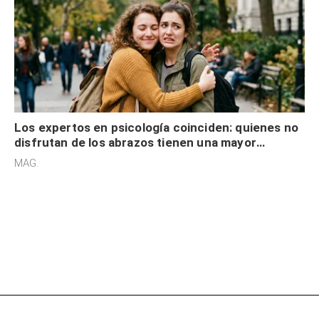
Los expertos en psicología coinciden: quienes no
disfrutan de los abrazos tienen una mayor
sensibilidad a los estímulos físicos y no es por
MAG.
desinterés