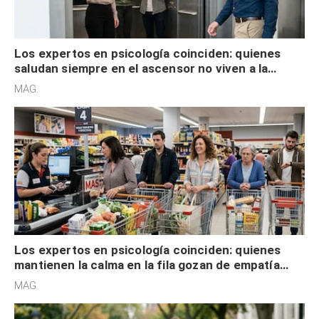
Los expertos en psicología coinciden: quienes
saludan siempre en el ascensor no viven a la
defensiva y tienen apertura social
MAG.
Los expertos en psicología coinciden: quienes
mantienen la calma en la fila gozan de empatía
cognitiva, gratitud y no solo tienen autocontrol
MAG.