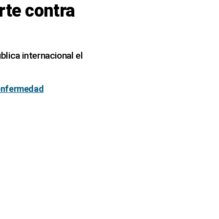
te contra
lica internacional el
 enfermedad