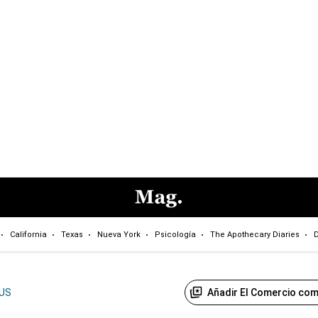
California
Texas
Nueva York
Psicología
The Apothecary Diaries
D
Añadir El Comercio com
US