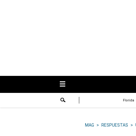
USA
Respuestas
Fama
Historias
Data
Videos
Recetas
Florida
Virales
Lo último
MAG
>
RESPUESTAS
>
Volver a El Comercio