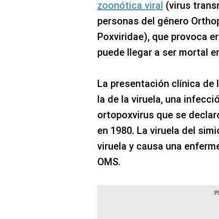
zoonótica viral
(virus trans
personas del género Orthop
Poxviridae), que provoca e
puede llegar a ser mortal e
La presentación clínica de 
la de la viruela, una infecc
ortopoxvirus que se declar
en 1980. La viruela del si
viruela y causa una enferm
OMS.