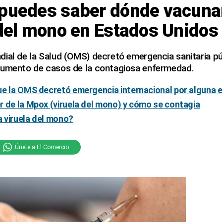
 puedes saber dónde vacunar
 del mono en Estados Unidos
ial de la Salud (OMS) decretó emergencia sanitaria púb
aumento de casos de la contagiosa enfermedad.
ue la OMS decretó emergencia internacional por alguna
 de la Mpox (viruela del mono) y cómo se contagia
a viruela del mono?
Únete a El Comercio