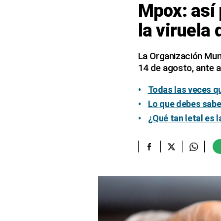
Mpox: así
elcomercio.pe
la viruela
Términos
Y
Condiciones
La Organización Mund
De
14 de agosto, ante 
Uso
Oficinas
Todas las veces q
Concesionarias
Lo que debes saber
Principios
¿Qué tan letal es l
Rectores
Buenas
Prácticas
Políticas
De
Privacidad
Política
Integrada
De
Gestión