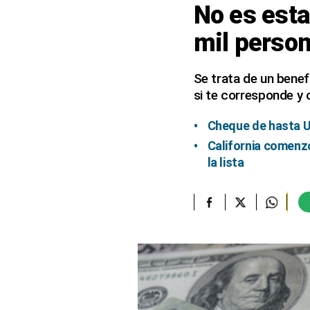
No es esta
elcomercio.pe
mil person
Términos
Y
Condiciones
Se trata de un bene
De
si te corresponde y
Uso
Oficinas
Cheque de hasta U
Concesionarias
California comenz
Principios
la lista
Rectores
Buenas
Prácticas
Políticas
De
Privacidad
Política
Integrada
De
Gestión