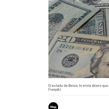
Derechos
Arco
Política
De
Cookies
El estado de Illinois te envía dinero qu
Freepik)