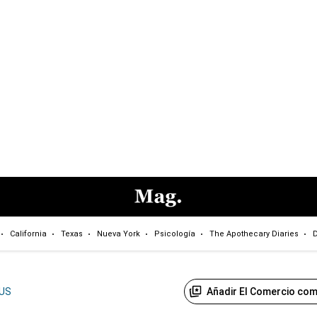
California
Texas
Nueva York
Psicología
The Apothecary Diaries
D
Añadir El Comercio com
US