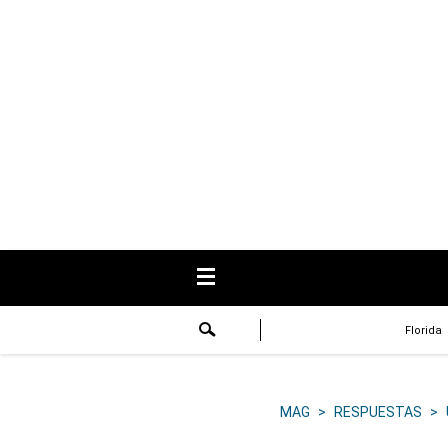
USA
Respuestas
Fama
Historias
Data
Videos
Recetas
Florida
Virales
Lo último
MAG
>
RESPUESTAS
>
Volver a El Comercio