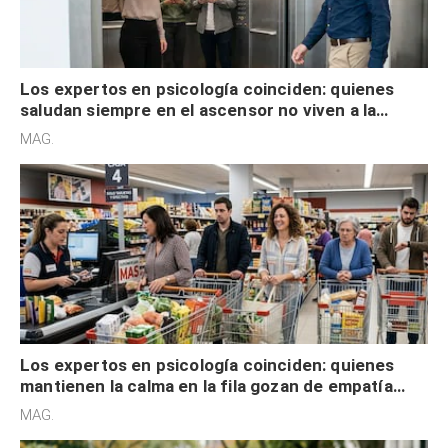
Los expertos en psicología coinciden: quienes
saludan siempre en el ascensor no viven a la
defensiva y tienen apertura social
MAG.
Los expertos en psicología coinciden: quienes
mantienen la calma en la fila gozan de empatía
cognitiva, gratitud y no solo tienen autocontrol
MAG.