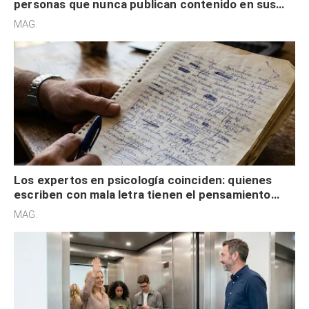
personas que nunca publican contenido en sus
redes sociales no pretenden buscar validación
MAG.
externa
Los expertos en psicología coinciden: quienes
escriben con mala letra tienen el pensamiento
acelerado y no lo hacen por desinterés
MAG.