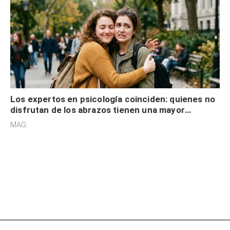
Los expertos en psicología coinciden: quienes no
disfrutan de los abrazos tienen una mayor
sensibilidad a los estímulos físicos y no es por
MAG.
desinterés