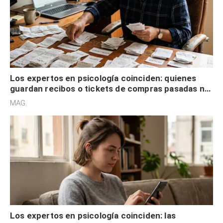
Los expertos en psicología coinciden: quienes
guardan recibos o tickets de compras pasadas no
son acumuladores, sino que tienen necesidad de
MAG.
control
Los expertos en psicología coinciden: las