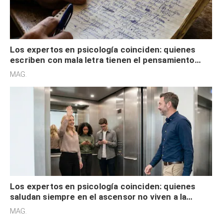
Los expertos en psicología coinciden: quienes
escriben con mala letra tienen el pensamiento
acelerado y no lo hacen por desinterés
MAG.
Los expertos en psicología coinciden: quienes
saludan siempre en el ascensor no viven a la
defensiva y tienen apertura social
MAG.