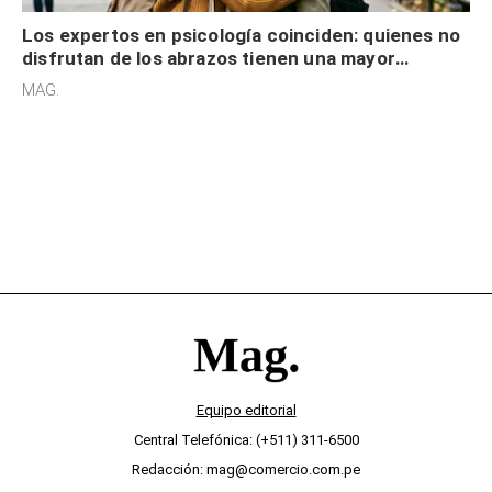
Los expertos en psicología coinciden: quienes no
disfrutan de los abrazos tienen una mayor
sensibilidad a los estímulos físicos y no es por
MAG.
desinterés
Equipo editorial
Central Telefónica: (+511) 311-6500
Redacción: mag@comercio.com.pe