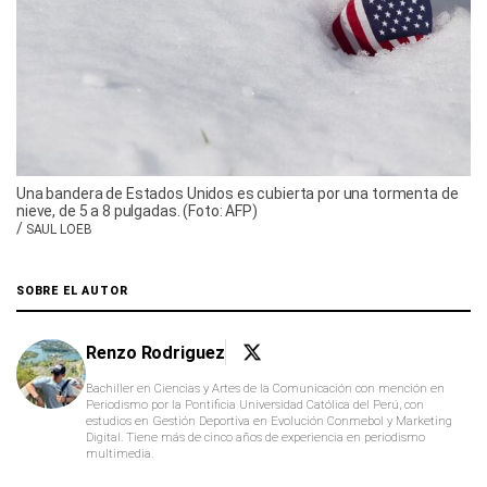
Una bandera de Estados Unidos es cubierta por una tormenta de
nieve, de 5 a 8 pulgadas. (Foto: AFP)
/
SAUL LOEB
SOBRE EL AUTOR
Renzo Rodriguez
Bachiller en Ciencias y Artes de la Comunicación con mención en
Periodismo por la Pontificia Universidad Católica del Perú, con
estudios en Gestión Deportiva en Evolución Conmebol y Marketing
Digital. Tiene más de cinco años de experiencia en periodismo
multimedia.