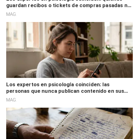
guardan recibos o tickets de compras pasadas no
son acumuladores, sino que tienen necesidad de
MAG.
control
Los expertos en psicología coinciden: las
personas que nunca publican contenido en sus
redes sociales no pretenden buscar validación
MAG.
externa