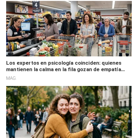
Los expertos en psicología coinciden: quienes
mantienen la calma en la fila gozan de empatía
cognitiva, gratitud y no solo tienen autocontrol
MAG.