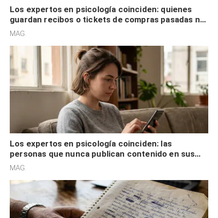
Los expertos en psicología coinciden: quienes
guardan recibos o tickets de compras pasadas no
son acumuladores, sino que tienen necesidad de
MAG.
control
Los expertos en psicología coinciden: las
personas que nunca publican contenido en sus
redes sociales no pretenden buscar validación
MAG.
externa