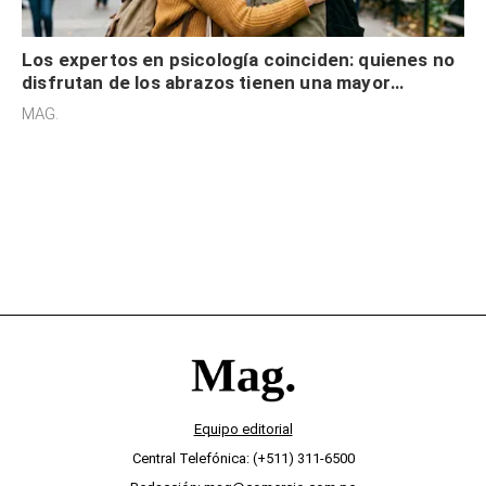
Los expertos en psicología coinciden: quienes no
disfrutan de los abrazos tienen una mayor
sensibilidad a los estímulos físicos y no es por
MAG.
desinterés
Equipo editorial
Central Telefónica: (+511) 311-6500