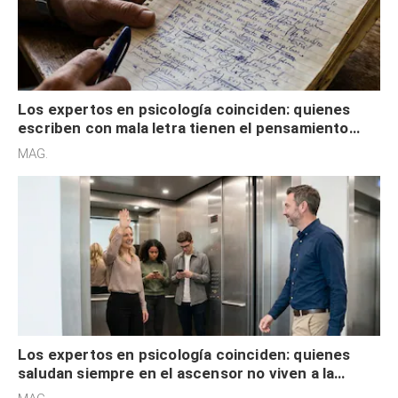
Los expertos en psicología coinciden: quienes
escriben con mala letra tienen el pensamiento
acelerado y no lo hacen por desinterés
MAG.
Los expertos en psicología coinciden: quienes
saludan siempre en el ascensor no viven a la
defensiva y tienen apertura social