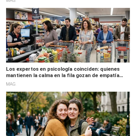
MAG.
Los expertos en psicología coinciden: quienes
mantienen la calma en la fila gozan de empatía
cognitiva, gratitud y no solo tienen autocontrol
MAG.