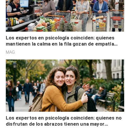
Los expertos en psicología coinciden: quienes
mantienen la calma en la fila gozan de empatía
cognitiva, gratitud y no solo tienen autocontrol
MAG.
Los expertos en psicología coinciden: quienes no
disfrutan de los abrazos tienen una mayor
sensibilidad a los estímulos físicos y no es por