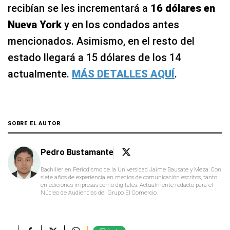
recibían se les incrementará a
16 dólares en
Nueva York
y en los condados antes
mencionados. Asimismo, en el resto del
estado llegará a 15 dólares de los 14
actualmente.
MÁS DETALLES AQUÍ
.
SOBRE EL AUTOR
Pedro Bustamante
Bachiller en Periodismo de la Universidad Jaime Bausate y Meza. Con
siete años de experiencia en medios de comunicación escritos, tanto
en ediciones impresas como digitales. Actualmente redacto para el
Núcleo de Audiencias del Grupo El Comercio.