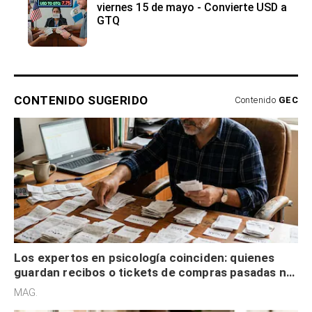
viernes 15 de mayo - Convierte USD a
GTQ
CONTENIDO SUGERIDO
Contenido
GEC
Los expertos en psicología coinciden: quienes
guardan recibos o tickets de compras pasadas no
son acumuladores, sino que tienen necesidad de
MAG.
control