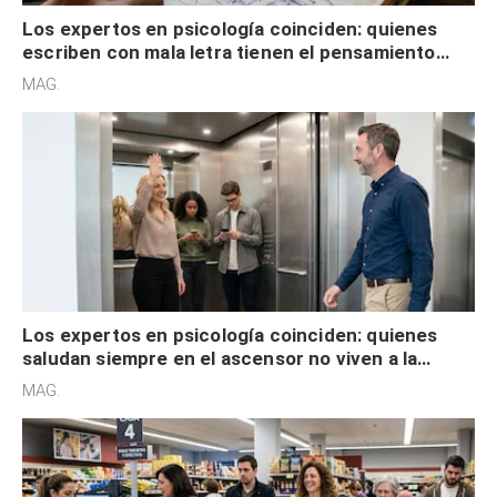
Los expertos en psicología coinciden: quienes
escriben con mala letra tienen el pensamiento
acelerado y no lo hacen por desinterés
MAG.
Los expertos en psicología coinciden: quienes
saludan siempre en el ascensor no viven a la
defensiva y tienen apertura social
MAG.