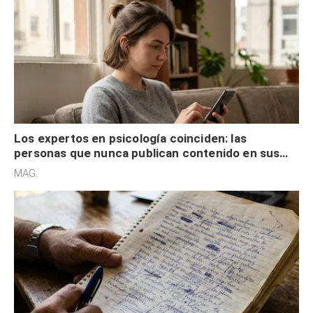
Los expertos en psicología coinciden: las
personas que nunca publican contenido en sus
redes sociales no pretenden buscar validación
MAG.
externa