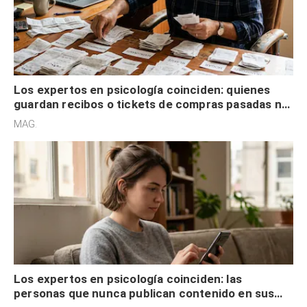
Los expertos en psicología coinciden: quienes
guardan recibos o tickets de compras pasadas no
son acumuladores, sino que tienen necesidad de
MAG.
control
Los expertos en psicología coinciden: las
personas que nunca publican contenido en sus