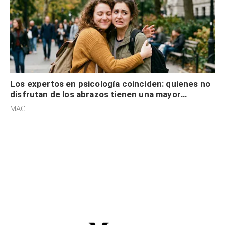
Los expertos en psicología coinciden: quienes no
disfrutan de los abrazos tienen una mayor
sensibilidad a los estímulos físicos y no es por
MAG.
desinterés