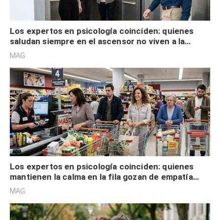
Los expertos en psicología coinciden: quienes
saludan siempre en el ascensor no viven a la
defensiva y tienen apertura social
MAG.
Los expertos en psicología coinciden: quienes
mantienen la calma en la fila gozan de empatía
cognitiva, gratitud y no solo tienen autocontrol
MAG.