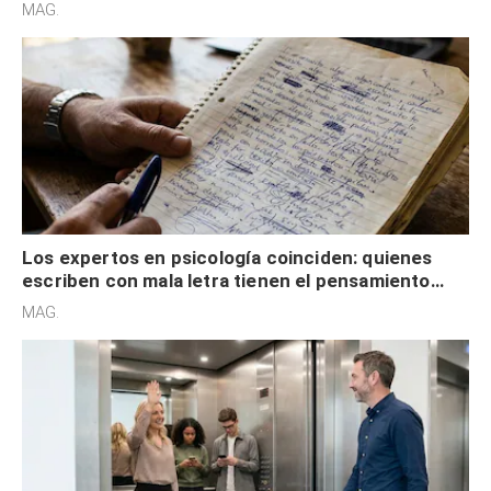
redes sociales no pretenden buscar validación
MAG.
externa
Los expertos en psicología coinciden: quienes
escriben con mala letra tienen el pensamiento
acelerado y no lo hacen por desinterés
MAG.