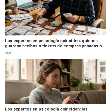
Los expertos en psicología coinciden: quienes
guardan recibos o tickets de compras pasadas no
son acumuladores, sino que tienen necesidad de
MAG.
control
Los expertos en psicología coinciden: las