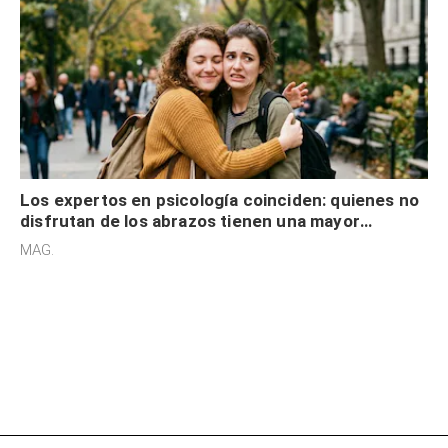
Los expertos en psicología coinciden: quienes no
disfrutan de los abrazos tienen una mayor
sensibilidad a los estímulos físicos y no es por
MAG.
desinterés