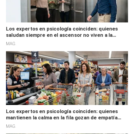
Los expertos en psicología coinciden: quienes
saludan siempre en el ascensor no viven a la
defensiva y tienen apertura social
MAG.
Los expertos en psicología coinciden: quienes
mantienen la calma en la fila gozan de empatía
cognitiva, gratitud y no solo tienen autocontrol
MAG.