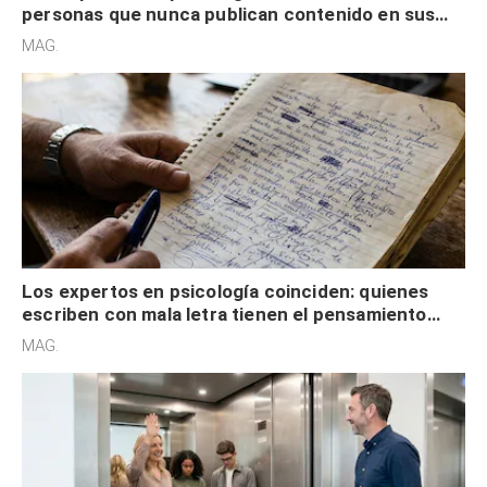
personas que nunca publican contenido en sus
redes sociales no pretenden buscar validación
MAG.
externa
Los expertos en psicología coinciden: quienes
escriben con mala letra tienen el pensamiento
acelerado y no lo hacen por desinterés
MAG.