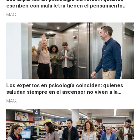
escriben con mala letra tienen el pensamiento
acelerado y no lo hacen por desinterés
MAG.
Los expertos en psicología coinciden: quienes
saludan siempre en el ascensor no viven a la
defensiva y tienen apertura social
MAG.