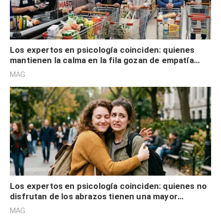
Los expertos en psicología coinciden: quienes
mantienen la calma en la fila gozan de empatía
cognitiva, gratitud y no solo tienen autocontrol
MAG.
Los expertos en psicología coinciden: quienes no
disfrutan de los abrazos tienen una mayor
sensibilidad a los estímulos físicos y no es por
MAG.
desinterés