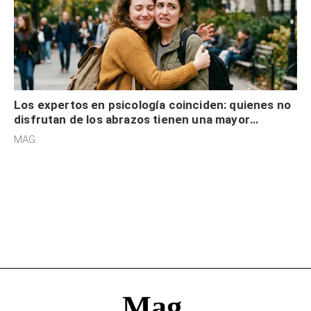
Los expertos en psicología coinciden: quienes no
disfrutan de los abrazos tienen una mayor
sensibilidad a los estímulos físicos y no es por
MAG.
desinterés