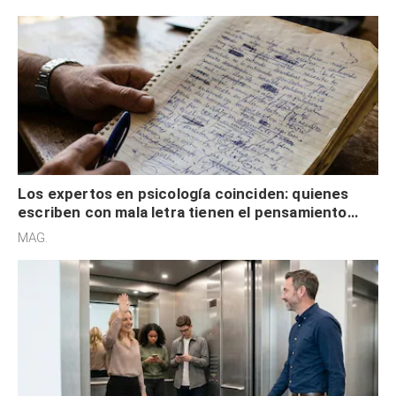
externa
Los expertos en psicología coinciden: quienes
escriben con mala letra tienen el pensamiento
acelerado y no lo hacen por desinterés
MAG.