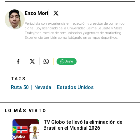
Enzo Mori
Periodista con experiencia en redacción y creación de contenido
digital. Soy licenciado de la Universidad Jaime Bausate y Meza.
Trabajé en medios de comunicación y agencias de marketing.
Experiencia también como fotógrafo en campos deportivos.
Únete
TAGS
Ruta 50
Nevada
Estados Unidos
LO MÁS VISTO
TV Globo te llevó la eliminación de
Brasil en el Mundial 2026