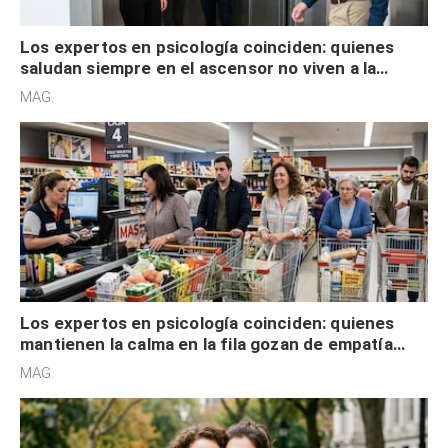
Los expertos en psicología coinciden: quienes
saludan siempre en el ascensor no viven a la
defensiva y tienen apertura social
MAG.
Los expertos en psicología coinciden: quienes
mantienen la calma en la fila gozan de empatía
cognitiva, gratitud y no solo tienen autocontrol
MAG.