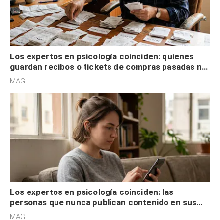
Los expertos en psicología coinciden: quienes
guardan recibos o tickets de compras pasadas no
son acumuladores, sino que tienen necesidad de
MAG.
control
Los expertos en psicología coinciden: las
personas que nunca publican contenido en sus
redes sociales no pretenden buscar validación
MAG.