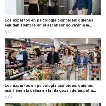
Los expertos en psicología coinciden: quienes
saludan siempre en el ascensor no viven a la
defensiva y tienen apertura social
MAG.
Los expertos en psicología coinciden: quienes
mantienen la calma en la fila gozan de empatía
cognitiva, gratitud y no solo tienen autocontrol
MAG.