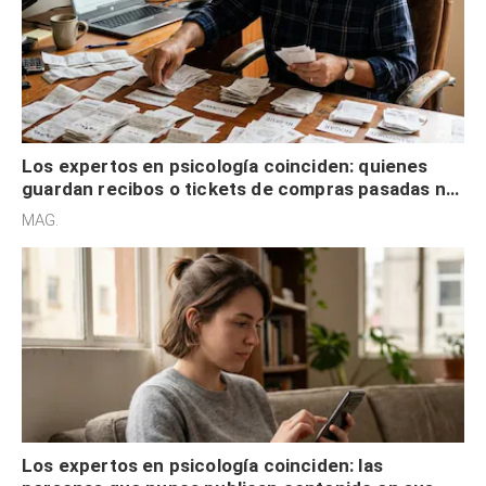
Los expertos en psicología coinciden: quienes
guardan recibos o tickets de compras pasadas no
son acumuladores, sino que tienen necesidad de
MAG.
control
Los expertos en psicología coinciden: las