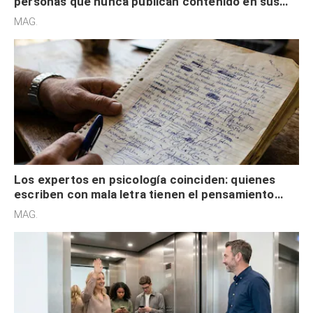
personas que nunca publican contenido en sus
redes sociales no pretenden buscar validación
MAG.
externa
Los expertos en psicología coinciden: quienes
escriben con mala letra tienen el pensamiento
acelerado y no lo hacen por desinterés
MAG.