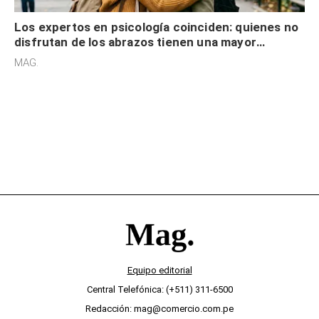
Los expertos en psicología coinciden: quienes no
disfrutan de los abrazos tienen una mayor
sensibilidad a los estímulos físicos y no es por
MAG.
desinterés
Equipo editorial
Central Telefónica: (+511) 311-6500
Redacción: mag@comercio.com.pe