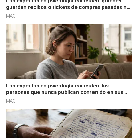
Los expertos en psicología coinciden: quienes
guardan recibos o tickets de compras pasadas no
son acumuladores, sino que tienen necesidad de
MAG.
control
Los expertos en psicología coinciden: las
personas que nunca publican contenido en sus
redes sociales no pretenden buscar validación
MAG.
externa