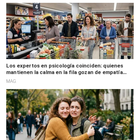
Los expertos en psicología coinciden: quienes
mantienen la calma en la fila gozan de empatía
cognitiva, gratitud y no solo tienen autocontrol
MAG.