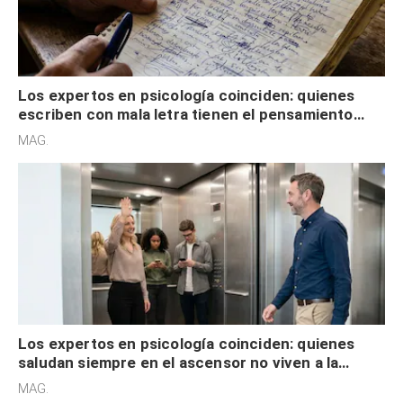
Los expertos en psicología coinciden: quienes
escriben con mala letra tienen el pensamiento
acelerado y no lo hacen por desinterés
MAG.
Los expertos en psicología coinciden: quienes
saludan siempre en el ascensor no viven a la
defensiva y tienen apertura social
MAG.