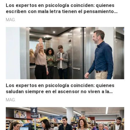
Los expertos en psicología coinciden: quienes
escriben con mala letra tienen el pensamiento
acelerado y no lo hacen por desinterés
MAG.
Los expertos en psicología coinciden: quienes
saludan siempre en el ascensor no viven a la
defensiva y tienen apertura social
MAG.