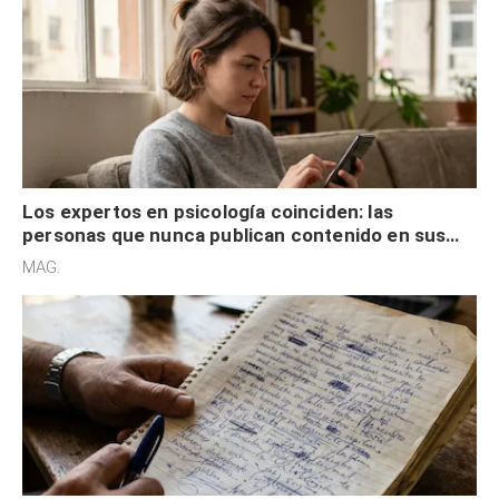
Los expertos en psicología coinciden: las
personas que nunca publican contenido en sus
redes sociales no pretenden buscar validación
MAG.
externa