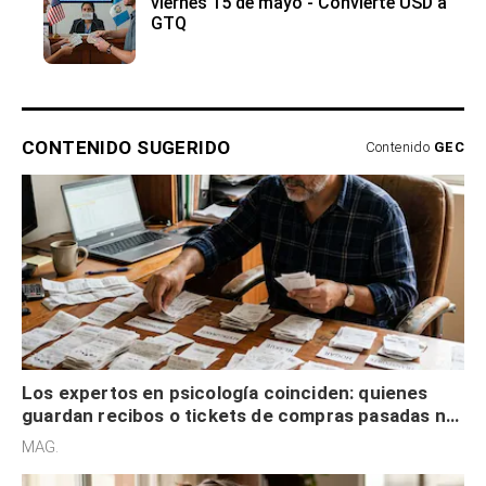
viernes 15 de mayo - Convierte USD a
GTQ
CONTENIDO SUGERIDO
Contenido
GEC
Los expertos en psicología coinciden: quienes
guardan recibos o tickets de compras pasadas no
son acumuladores, sino que tienen necesidad de
MAG.
control