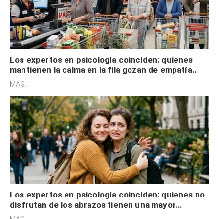
Los expertos en psicología coinciden: quienes
mantienen la calma en la fila gozan de empatía
cognitiva, gratitud y no solo tienen autocontrol
MAG.
Los expertos en psicología coinciden: quienes no
disfrutan de los abrazos tienen una mayor
sensibilidad a los estímulos físicos y no es por
MAG.