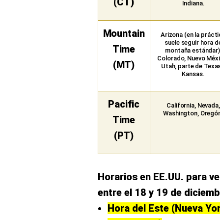
(CT)
Indiana.
Mountain
Arizona (en la práct
suele seguir hora d
Time
montaña estándar)
Colorado, Nuevo Méxi
(MT)
Utah, parte de Texas
Kansas.
Pacific
California, Nevada,
Washington, Oregó
Time
(PT)
Horarios en EE.UU. para ve
entre el 18 y 19 de diciem
Hora del Este (Nueva Yor