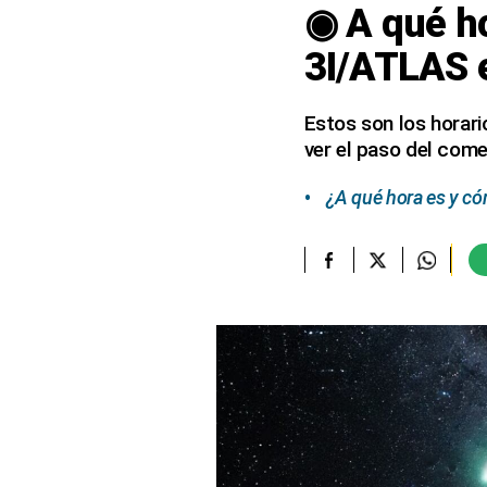
◉ A qué h
elcomercio.pe
3I/ATLAS e
Términos
Y
Condiciones
Estos son los horari
De
ver el paso del come
Uso
Oficinas
¿A qué hora es y có
Concesionarias
Principios
Rectores
Buenas
Prácticas
Políticas
De
Privacidad
Política
Integrada
De
Gestión