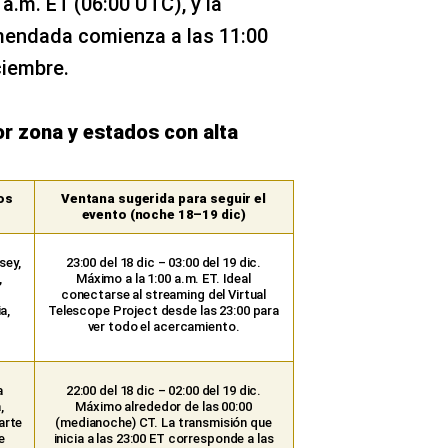
a.m. ET (06:00 UTC), y la
mendada comienza a las 11:00
iembre.​
 zona y estados con alta
os
Ventana sugerida para seguir el
evento (noche 18–19 dic)
sey,
23:00 del 18 dic – 03:00 del 19 dic.
,
Máximo a la 1:00 a.m. ET. Ideal
conectarse al streaming del Virtual
a,
Telescope Project desde las 23:00 para
.
ver todo el acercamiento.
a
22:00 del 18 dic – 02:00 del 19 dic.
,
Máximo alrededor de las 00:00
arte
(medianoche) CT. La transmisión que
e
inicia a las 23:00 ET corresponde a las