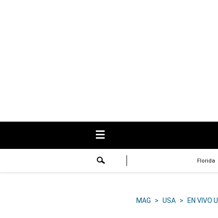
USA
Respuestas
Fama
Historias
Data
Videos
Recetas
Florida
Virales
Lo último
MAG
>
USA
>
EN VIVO 
Volver a El Comercio