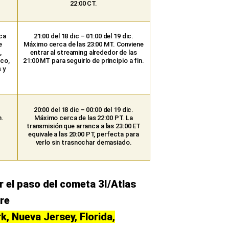
22:00 CT.
ica
21:00 del 18 dic – 01:00 del 19 dic.
e
Máximo cerca de las 23:00 MT. Conviene
,
entrar al streaming alrededor de las
co,
21:00 MT para seguirlo de principio a fin.
 y
20:00 del 18 dic – 00:00 del 19 dic.
n.
Máximo cerca de las 22:00 PT. La
transmisión que arranca a las 23:00 ET
equivale a las 20:00 PT, perfecta para
verlo sin trasnochar demasiado.
r el paso del cometa 3I/Atlas
bre
k, Nueva Jersey, Florida,