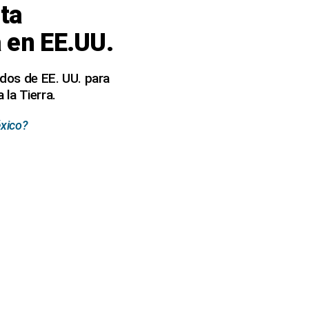
ta
a en EE.UU.
ados de EE. UU. para
la Tierra.
éxico?