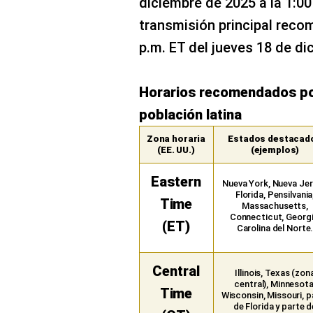
diciembre de 2025 a la 1:00 
transmisión principal reco
p.m. ET del jueves 18 de dic
Horarios recomendados por
población latina
Zona horaria
Estados destacad
(EE. UU.)
(ejemplos)
Eastern
Nueva York, Nueva Jer
Florida, Pensilvania
Time
Massachusetts,
Connecticut, Georgi
(ET)
Carolina del Norte
Central
Illinois, Texas (zon
central), Minnesota
Time
Wisconsin, Missouri, p
de Florida y parte d