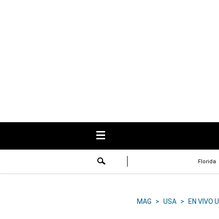
USA
Respuestas
Fama
Historias
Data
Videos
Recetas
Florida
Virales
Lo último
MAG
>
USA
>
EN VIVO 
Volver a El Comercio