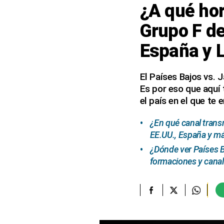
¿A qué hor
elcomercio.pe
Grupo F de
Términos
España y 
Y
Condiciones
De
Uso
El Países Bajos vs. 
Es por eso que aquí 
Oficinas
Concesionarias
el país en el que te 
Principios
Rectores
¿En qué canal trans
EE.UU., España y m
Buenas
Prácticas
¿Dónde ver Países B
formaciones y canal
Políticas
De
Privacidad
Política
Integrada
De
Gestión