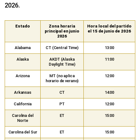
2026.
Estado
Zona horaria
Hora local del partido
principal en junio
el 15 de junio de 2026
2026
Alabama
CT (Central Time)
13:00
Alaska
AKDT (Alaska
11:00
Daylight Time)
Arizona
MT (no aplica
12:00
horario de verano)
Arkansas
CT
14:00
California
PT
12:00
Carolina del
ET
15:00
Norte
Carolina del Sur
ET
15:00