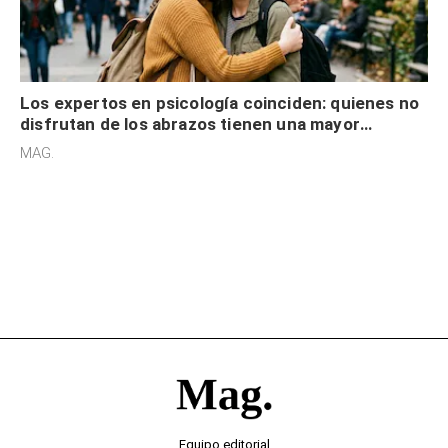
Los expertos en psicología coinciden: quienes no
disfrutan de los abrazos tienen una mayor
sensibilidad a los estímulos físicos y no es por
MAG.
desinterés
Equipo editorial