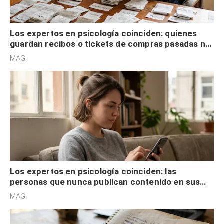
Los expertos en psicología coinciden: quienes
guardan recibos o tickets de compras pasadas no
son acumuladores, sino que tienen necesidad de
MAG.
control
Los expertos en psicología coinciden: las
personas que nunca publican contenido en sus
redes sociales no pretenden buscar validación
MAG.
externa