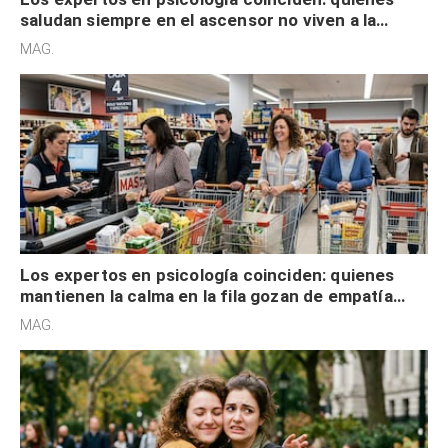
saludan siempre en el ascensor no viven a la
defensiva y tienen apertura social
MAG.
Los expertos en psicología coinciden: quienes
mantienen la calma en la fila gozan de empatía
cognitiva, gratitud y no solo tienen autocontrol
MAG.