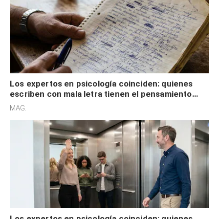
Los expertos en psicología coinciden: quienes
escriben con mala letra tienen el pensamiento
acelerado y no lo hacen por desinterés
MAG.
Los expertos en psicología coinciden: quienes