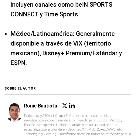
incluyen canales como beIN SPORTS
CONNECT y Time Sports
México/Latinoamérica: Generalmente
disponible a través de ViX (territorio
mexicano), Disney+ Premium/Estándar y
ESPN.
SOBRE EL AUTOR
Ronie Bautista
Periodista y SEO del Grupo El Comercio con experiencia en
investigación y coberturas de alto impacto para EE. UU., México y
España. Mi expertise fusiona el análisis de actualidad con una
especialización profunda en Deportes (F1, MLB, Boxeo, WWE, etc.),
Tecnología y Gaming. Transformo datos en narrativa relevante para la