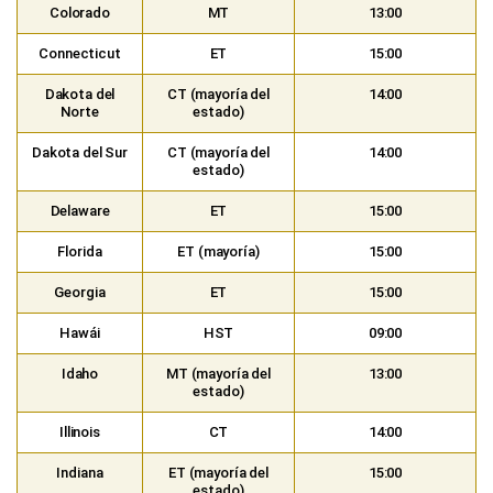
Colorado
MT
13:00
Connecticut
ET
15:00
Dakota del
CT (mayoría del
14:00
Norte
estado)
Dakota del Sur
CT (mayoría del
14:00
estado)
Delaware
ET
15:00
Florida
ET (mayoría)
15:00
Georgia
ET
15:00
Hawái
HST
09:00
Idaho
MT (mayoría del
13:00
estado)
Illinois
CT
14:00
Indiana
ET (mayoría del
15:00
estado)