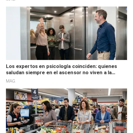
Los expertos en psicología coinciden: quienes
saludan siempre en el ascensor no viven a la
defensiva y tienen apertura social
MAG.