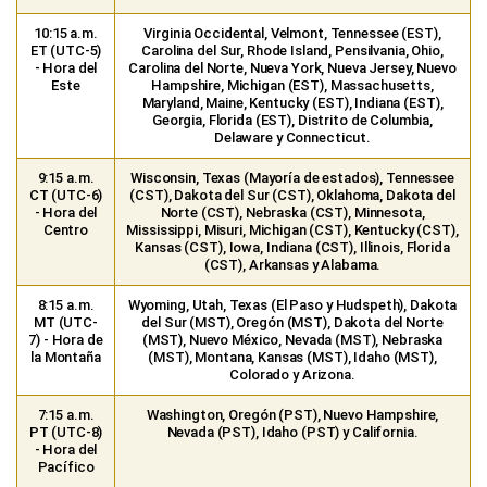
10:15 a.m.
Virginia Occidental, Velmont, Tennessee (EST),
ET (UTC-5)
Carolina del Sur, Rhode Island, Pensilvania, Ohio,
- Hora del
Carolina del Norte, Nueva York, Nueva Jersey, Nuevo
Este
Hampshire, Michigan (EST), Massachusetts,
Maryland, Maine, Kentucky (EST), Indiana (EST),
Georgia, Florida (EST), Distrito de Columbia,
Delaware y Connecticut.
9:15 a.m.
Wisconsin, Texas (Mayoría de estados), Tennessee
CT (UTC-6)
(CST), Dakota del Sur (CST), Oklahoma, Dakota del
- Hora del
Norte (CST), Nebraska (CST), Minnesota,
Centro
Mississippi, Misuri, Michigan (CST), Kentucky (CST),
Kansas (CST), Iowa, Indiana (CST), Illinois, Florida
(CST), Arkansas y Alabama.
8:15 a.m.
Wyoming, Utah, Texas (El Paso y Hudspeth), Dakota
MT (UTC-
del Sur (MST), Oregón (MST), Dakota del Norte
7) - Hora de
(MST), Nuevo México, Nevada (MST), Nebraska
la Montaña
(MST), Montana, Kansas (MST), Idaho (MST),
Colorado y Arizona.
7:15 a.m.
Washington, Oregón (PST), Nuevo Hampshire,
PT (UTC-8)
Nevada (PST), Idaho (PST) y California.
- Hora del
Pacífico