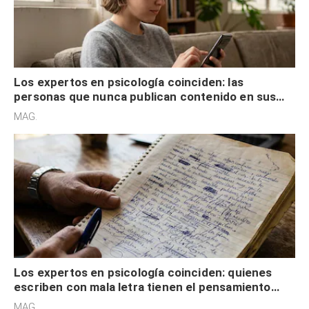
Los expertos en psicología coinciden: las
personas que nunca publican contenido en sus
redes sociales no pretenden buscar validación
MAG.
externa
Los expertos en psicología coinciden: quienes
escriben con mala letra tienen el pensamiento
acelerado y no lo hacen por desinterés
MAG.