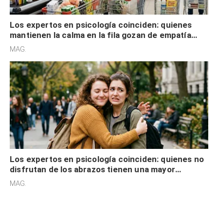
Los expertos en psicología coinciden: quienes
mantienen la calma en la fila gozan de empatía
cognitiva, gratitud y no solo tienen autocontrol
MAG.
Los expertos en psicología coinciden: quienes no
disfrutan de los abrazos tienen una mayor
sensibilidad a los estímulos físicos y no es por
MAG.
desinterés