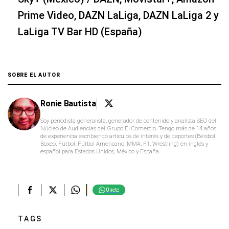
Prime Video, DAZN LaLiga, DAZN LaLiga 2 y
LaLiga TV Bar HD (España)
SOBRE EL AUTOR
Ronie Bautista
Soy periodista generalista, generador de contenido y analista SEO del
Núcleo de Audiencias del Grupo El Comercio. Tengo más de 14 años
de experiencia escribiendo artículos de interés y de deportes (Béisbol,
Boxeo, Fútbol, Fútbol Americano, MMA, F1, Wrestling) en inglés y
español para Estados Unidos, México y España.
Únete
TAGS