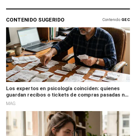
CONTENIDO SUGERIDO
Contenido
GEC
Los expertos en psicología coinciden: quienes
guardan recibos o tickets de compras pasadas no
son acumuladores, sino que tienen necesidad de
MAG.
control