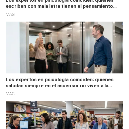
escriben con mala letra tienen el pensamiento
acelerado y no lo hacen por desinterés
MAG.
Los expertos en psicología coinciden: quienes
saludan siempre en el ascensor no viven a la
defensiva y tienen apertura social
MAG.