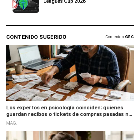
Leagues Cup 2026
CONTENIDO SUGERIDO
Contenido
GEC
Los expertos en psicología coinciden: quienes
guardan recibos o tickets de compras pasadas no
son acumuladores, sino que tienen necesidad de
MAG.
control