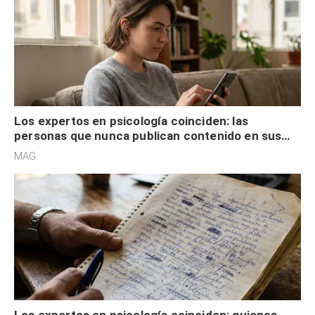
Los expertos en psicología coinciden: las
personas que nunca publican contenido en sus
redes sociales no pretenden buscar validación
MAG.
externa
Los expertos en psicología coinciden: quienes