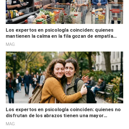
Los expertos en psicología coinciden: quienes
mantienen la calma en la fila gozan de empatía
cognitiva, gratitud y no solo tienen autocontrol
MAG.
Los expertos en psicología coinciden: quienes no
disfrutan de los abrazos tienen una mayor
sensibilidad a los estímulos físicos y no es por
MAG.
desinterés