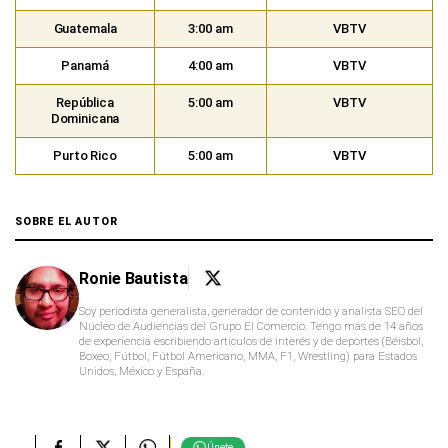
Guatemala
3:00 am
VBTV
Panamá
4:00 am
VBTV
República
5:00 am
VBTV
Dominicana
Purto Rico
5:00 am
VBTV
SOBRE EL AUTOR
Ronie Bautista
Soy periodista generalista, generador de contenido y analista SEO del
Núcleo de Audiencias del Grupo El Comercio. Tengo más de 14 años
de experiencia escribiendo artículos de interés y de deportes (Béisbol,
Boxeo, Fútbol, Fútbol Americano, MMA, F1, Wrestling) para Estados
Unidos, México y España.
Únete