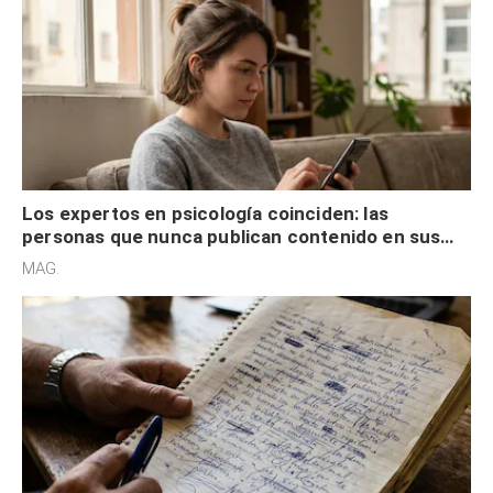
Los expertos en psicología coinciden: las
personas que nunca publican contenido en sus
redes sociales no pretenden buscar validación
MAG.
externa