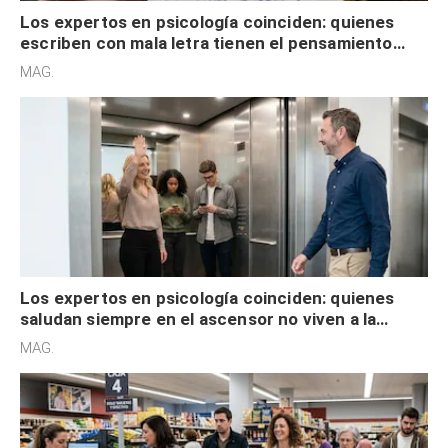
Los expertos en psicología coinciden: quienes
escriben con mala letra tienen el pensamiento
acelerado y no lo hacen por desinterés
MAG.
Los expertos en psicología coinciden: quienes
saludan siempre en el ascensor no viven a la
defensiva y tienen apertura social
MAG.