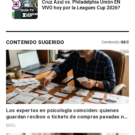
Cruz Azul vs. Philadelphia Unión EN
VIVO hoy por la Leagues Cup 2026?
CONTENIDO SUGERIDO
Contenido
GEC
Los expertos en psicología coinciden: quienes
guardan recibos o tickets de compras pasadas no
son acumuladores, sino que tienen necesidad de
MAG.
control