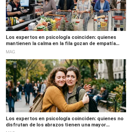
Los expertos en psicología coinciden: quienes
mantienen la calma en la fila gozan de empatía
cognitiva, gratitud y no solo tienen autocontrol
MAG.
Los expertos en psicología coinciden: quienes no
disfrutan de los abrazos tienen una mayor
sensibilidad a los estímulos físicos y no es por