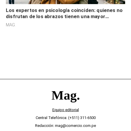
Los expertos en psicología coinciden: quienes no
disfrutan de los abrazos tienen una mayor
sensibilidad a los estímulos físicos y no es por
MAG.
desinterés
Equipo editorial
Central Telefónica: (+511) 311-6500
Redacción: mag@comercio.com.pe