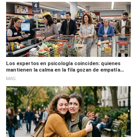
Los expertos en psicología coinciden: quienes
mantienen la calma en la fila gozan de empatía
cognitiva, gratitud y no solo tienen autocontrol
MAG.