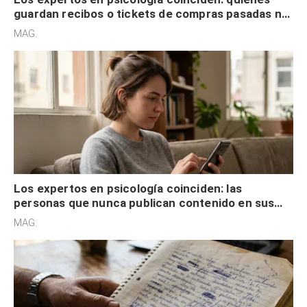
guardan recibos o tickets de compras pasadas no
son acumuladores, sino que tienen necesidad de
MAG.
control
Los expertos en psicología coinciden: las
personas que nunca publican contenido en sus
redes sociales no pretenden buscar validación
MAG.
externa