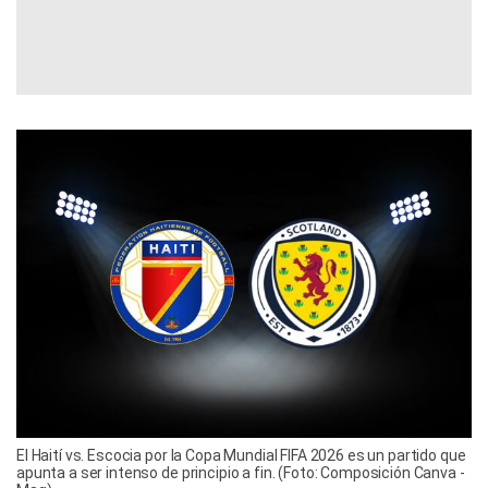
El Haití vs. Escocia por la Copa Mundial FIFA 2026 es un partido que
apunta a ser intenso de principio a fin. (Foto: Composición Canva -