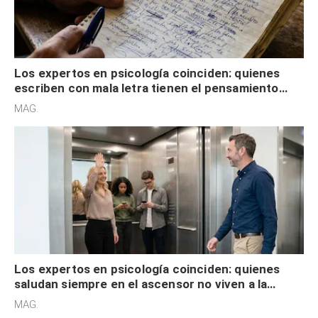
Los expertos en psicología coinciden: quienes
escriben con mala letra tienen el pensamiento
acelerado y no lo hacen por desinterés
MAG.
Los expertos en psicología coinciden: quienes
saludan siempre en el ascensor no viven a la
defensiva y tienen apertura social
MAG.