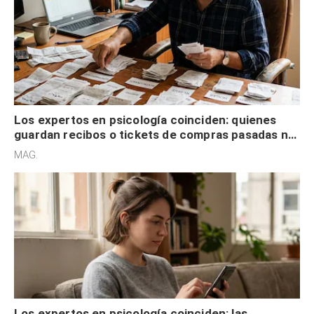
Los expertos en psicología coinciden: quienes
guardan recibos o tickets de compras pasadas no
son acumuladores, sino que tienen necesidad de
MAG.
control
Los expertos en psicología coinciden: las