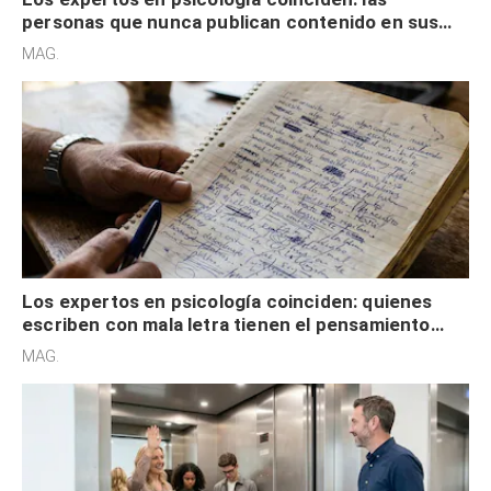
personas que nunca publican contenido en sus
redes sociales no pretenden buscar validación
MAG.
externa
Los expertos en psicología coinciden: quienes
escriben con mala letra tienen el pensamiento
acelerado y no lo hacen por desinterés
MAG.