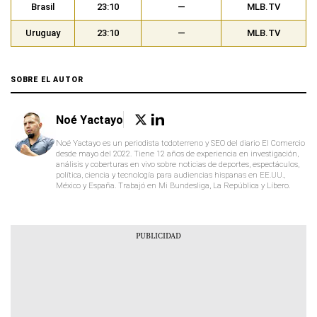
Brasil
23:10
—
MLB.TV
Uruguay
23:10
—
MLB.TV
SOBRE EL AUTOR
Noé Yactayo
Noé Yactayo es un periodista todoterreno y SEO del diario El Comercio
desde mayo del 2022. Tiene 12 años de experiencia en investigación,
análisis y coberturas en vivo sobre noticias de deportes, espectáculos,
política, ciencia y tecnología para audiencias hispanas en EE.UU.,
México y España. Trabajó en Mi Bundesliga, La República y Líbero.