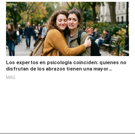
Los expertos en psicología coinciden: quienes no
disfrutan de los abrazos tienen una mayor
sensibilidad a los estímulos físicos y no es por
MAG.
desinterés