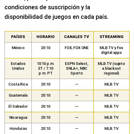
condiciones de suscripción y la
disponibilidad de juegos en cada país.
PAÍSES
HORARIO
CANALES TV
STREAMING
México
20:10
FOX, FOX ONE
MLB.TV y Fox
digital apps
Estados
10:10 p.m.
ESPN Select,
MLB.TV (sujeto
Unidos
ET / 7:10
SNLA+, NBC
a blackout
p.m. PT
Sports
regional)
Costa Rica
20:10
—
MLB.TV
Guatemala
20:10
—
MLB.TV
El Salvador
20:10
—
MLB.TV
Nicaragua
20:10
—
MLB.TV
Honduras
20:10
—
MLB.TV