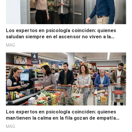
Los expertos en psicología coinciden: quienes
saludan siempre en el ascensor no viven a la
defensiva y tienen apertura social
MAG.
Los expertos en psicología coinciden: quienes
mantienen la calma en la fila gozan de empatía
cognitiva, gratitud y no solo tienen autocontrol
MAG.