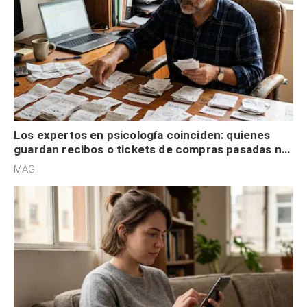
Los expertos en psicología coinciden: quienes
guardan recibos o tickets de compras pasadas no
son acumuladores, sino que tienen necesidad de
MAG.
control