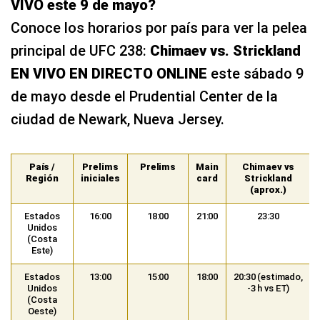
VIVO este 9 de mayo?
Conoce los horarios por país para ver la pelea
principal de UFC 238:
Chimaev vs. Strickland
EN VIVO EN DIRECTO ONLINE
este sábado 9
de mayo desde el Prudential Center de la
ciudad de Newark, Nueva Jersey.
País /
Prelims
Prelims
Main
Chimaev vs
Región
iniciales
card
Strickland
(aprox.)
Estados
16:00
18:00
21:00
23:30
Unidos
(Costa
Este)
Estados
13:00
15:00
18:00
20:30 (estimado,
Unidos
-3 h vs ET)
(Costa
Oeste)