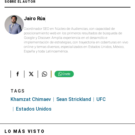
SOBRE EL AUTOR
Jairo Rúa
Coordinador SEO en Núcleo de Audiencias, con capacidad de
posicionamiento web en los primeros resultados de búsqueda de
Google y Discover. Amplia experiencia en el desarrollo e
implementación de estrategias, con trayectoria en coberturas en vivo
online y temas diversos, especializados en Estados Unidos, México,
España y toda Latinoamérica.
Únete
TAGS
Khamzat Chimaev
Sean Strickland
UFC
Estados Unidos
LO MÁS VISTO