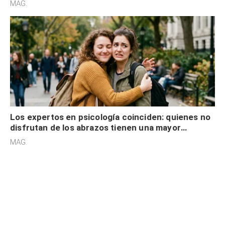
MAG.
Los expertos en psicología coinciden: quienes no
disfrutan de los abrazos tienen una mayor
sensibilidad a los estímulos físicos y no es por
MAG.
desinterés