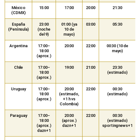
México
15:00
17:00
20:00
21:30
(CDMX)
España
23:00
01:00 (ya
03:00
05:30
(Península)
(noche
10 de
del 9)
mayo)
Argentina
17:00–
20:00
22:00
00:30 (10 de
18:00
mayo)
(aprox.)
Chile
17:00–
19:00
21:00
23:30
18:00
(estimado)
(aprox.)
Uruguay
17:00–
20:00
22:00
00:30
18:00
(estimado,
(estimado)
(aprox.)
+1 h vs
Colombia)
Paraguay
17:00–
20:00
22:00
00:30
18:00
(aprox.)
(estimado)
(aprox.)
dazn+1
sportingnews+1
dazn+1