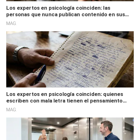
Los expertos en psicología coinciden: las
personas que nunca publican contenido en sus
redes sociales no pretenden buscar validación
MAG.
externa
Los expertos en psicología coinciden: quienes
escriben con mala letra tienen el pensamiento
acelerado y no lo hacen por desinterés
MAG.