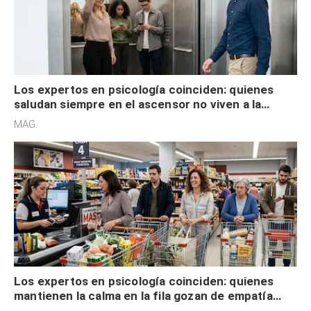
Los expertos en psicología coinciden: quienes
saludan siempre en el ascensor no viven a la
defensiva y tienen apertura social
MAG.
Los expertos en psicología coinciden: quienes
mantienen la calma en la fila gozan de empatía
cognitiva, gratitud y no solo tienen autocontrol