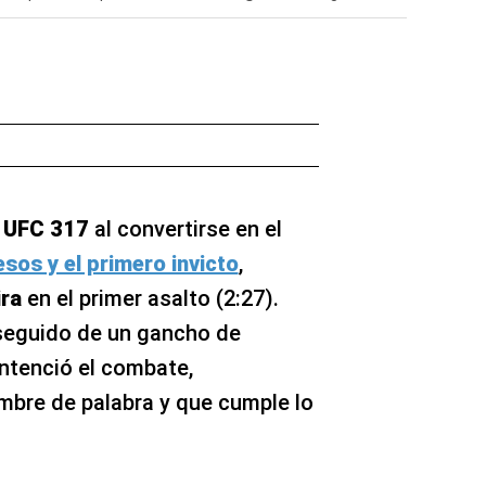
n
UFC 317
al convertirse en el
os y el primero invicto
,
ira
en el primer asalto (2:27).
seguido de un gancho de
entenció el combate,
bre de palabra y que cumple lo