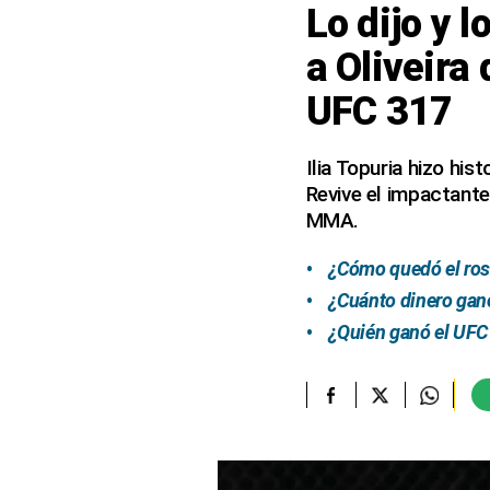
Lo dijo y l
elcomercio.pe
a Oliveira
Términos
UFC 317
Y
Condiciones
De
Uso
Ilia Topuria hizo hi
Revive el impactant
Oficinas
Concesionarias
MMA.
Principios
Rectores
¿Cómo quedó el rost
¿Cuánto dinero ganó 
Buenas
Prácticas
¿Quién ganó el UFC 
Políticas
De
Privacidad
Política
Integrada
De
Gestión