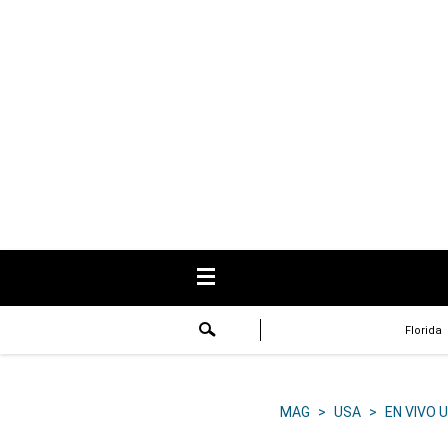
USA
Respuestas
Fama
Historias
Data
Videos
Recetas
Florida
Virales
Lo último
MAG
>
USA
>
EN VIVO 
Volver a El Comercio