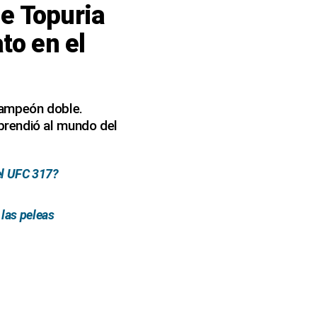
de Topuria
to en el
 campeón doble.
prendió al mundo del
 el UFC 317?
 las peleas