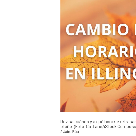
Derechos
Arco
Política
De
Cookies
Revisa cuándo y a qué hora se retrasan 
otoño. (Foto: CatLane/iStock Composi
/
Jairo Rúa