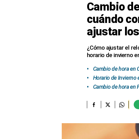
Cambio de 
elcomercio.pe
cuándo co
Términos
ajustar lo
Y
Condiciones
De
Uso
¿Cómo ajustar el rel
horario de invierno 
Oficinas
Concesionarias
Cambio de hora en Ca
Principios
Rectores
Horario de Invierno
Buenas
Cambio de hora en F
Prácticas
Políticas
De
Privacidad
Política
Integrada
De
Gestión