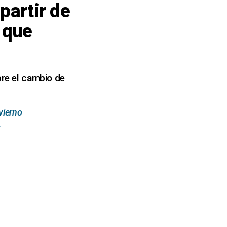
partir de
 que
bre el cambio de
vierno
s