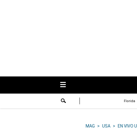
USA
Respuestas
Fama
Historias
Data
Videos
Recetas
Florida
Virales
Lo último
MAG
>
USA
>
EN VIVO 
Volver a El Comercio