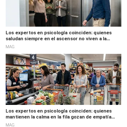
defensiva y tienen apertura social
MAG.
Los expertos en psicología coinciden: quienes
mantienen la calma en la fila gozan de empatía
cognitiva, gratitud y no solo tienen autocontrol
MAG.