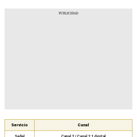
Servicio
Canal
Señal
Canal 2 / Canal 2.1 digital
abierta
Izzi
Canal 102 HD
SKY
Canal 1102 HD (también disponible como Canal
102)