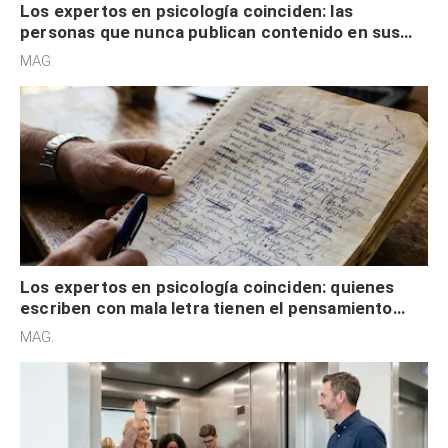
Los expertos en psicología coinciden: quienes
escriben con mala letra tienen el pensamiento
acelerado y no lo hacen por desinterés
MAG.
Los expertos en psicología coinciden: quienes
saludan siempre en el ascensor no viven a la