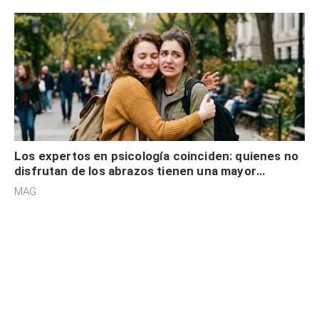
Los expertos en psicología coinciden: quienes no
disfrutan de los abrazos tienen una mayor
sensibilidad a los estímulos físicos y no es por
MAG.
desinterés
Equipo editorial