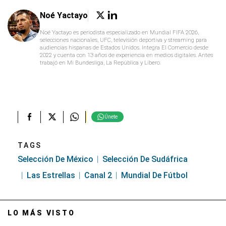
Únete
TAGS
Selección De México
Selección De Sudáfrica
Las Estrellas
Canal 2
Mundial De Fútbol
LO MÁS VISTO
¿A qué hora juega y qué canal transmite
Los Ángeles FC (LAFC) vs. Chivas de
Guadalajara por la Leagues Cup 2026?
Imagen TV transmitió el partido Toluca