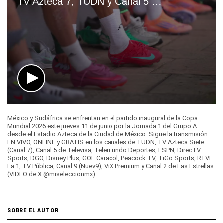
0
seconds
México y Sudáfrica se enfrentan en el partido inaugural de la Copa
of
Mundial 2026 este jueves 11 de junio por la Jornada 1 del Grupo A
1
desde el Estadio Azteca de la Ciudad de México. Sigue la transmisión
minute,
EN VIVO, ONLINE y GRATIS en los canales de TUDN, TV Azteca Siete
30
(Canal 7), Canal 5 de Televisa, Telemundo Deportes, ESPN, DirecTV
seconds
Sports, DGO, Disney Plus, GOL Caracol, Peacock TV, TiGo Sports, RTVE
La 1, TV Pública, Canal 9 (Nuev9), ViX Premium y Canal 2 de Las Estrellas.
(VIDEO de X @miseleccionmx)
SOBRE EL AUTOR
Noé Yactayo
Noé Yactayo es periodista especializado en Mundial FIFA 2026,
selecciones nacionales, UFC, televisión deportiva y streaming para
audiencias hispanas de Estados Unidos. Integra El Comercio desde
2022 y cuenta con 13 años de experiencia en medios digitales. Antes
trabajó en Mi Bundesliga, La República y Líbero.