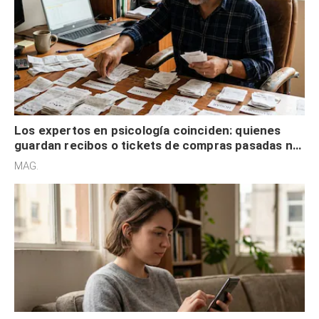
Los expertos en psicología coinciden: quienes
guardan recibos o tickets de compras pasadas no
son acumuladores, sino que tienen necesidad de
MAG.
control
Los expertos en psicología coinciden: las
personas que nunca publican contenido en sus
redes sociales no pretenden buscar validación
MAG.
externa