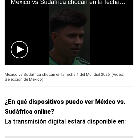
0
seconds
México vs Sudafrica chocan en la fecha 1 del Mundial 2026. (Video:
of
Selección de México)
41
seconds
¿En qué dispositivos puedo ver México vs.
Sudáfrica online?
La transmisión digital estará disponible en: