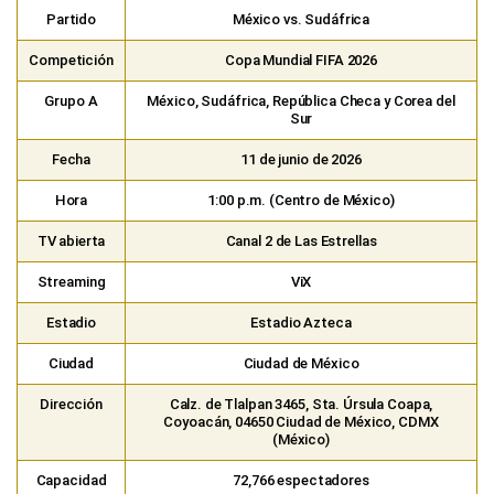
Fecha
11 de junio de 2026
Hora
1:00 p.m. (Centro de México)
TV abierta
Canal 2 de Las Estrellas
Streaming
ViX
Estadio
Estadio Azteca
Ciudad
Ciudad de México
Dirección
Calz. de Tlalpan 3465, Sta. Úrsula Coapa,
Coyoacán, 04650 Ciudad de México, CDMX
(México)
Capacidad
72,766 espectadores
FAQ: Preguntas frecuentes sobre el México
vs. Sudáfrica en Canal de Las Estrellas
¿Dónde ver México vs. Sudáfrica EN VIVO en