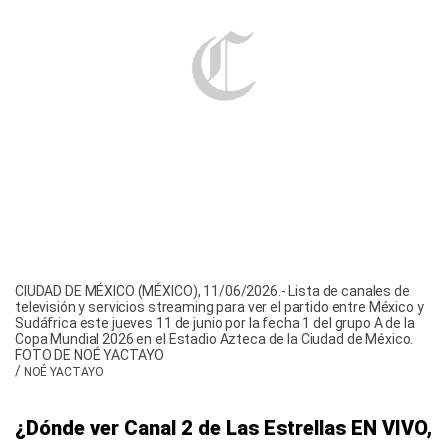
CIUDAD DE MÉXICO (MÉXICO), 11/06/2026.- Lista de canales de
televisión y servicios streaming para ver el partido entre México y
Sudáfrica este jueves 11 de junio por la fecha 1 del grupo A de la
Copa Mundial 2026 en el Estadio Azteca de la Ciudad de México.
FOTO DE NOÉ YACTAYO
/
NOÉ YACTAYO
¿Dónde ver Canal 2 de Las Estrellas EN VIVO,
México vs. Sudáfrica por el Mundial 2026?
Las Estrellas será una de las principales
señales encargadas de transmitir el partido
inaugural del Mundial 2026 para todo México