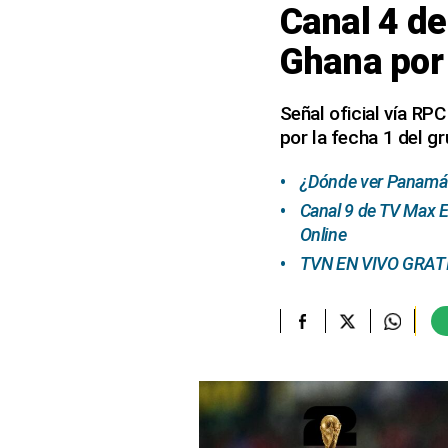
Canal 4 d
elcomercio.pe
Ghana por
Términos
Y
Condiciones
Señal oficial vía RP
De
por la fecha 1 del g
Uso
Oficinas
¿Dónde ver Panamá v
Concesionarias
Canal 9 de TV Max 
Principios
Online
Rectores
TVN EN VIVO GRATIS
Buenas
Prácticas
Políticas
De
Privacidad
Política
Integrada
De
Gestión