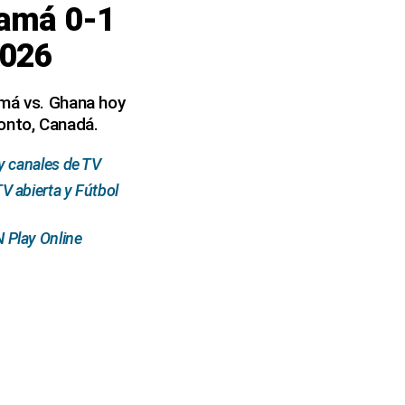
namá 0-1
2026
amá vs. Ghana hoy
ronto, Canadá.
y canales de TV
 abierta y Fútbol
 Play Online