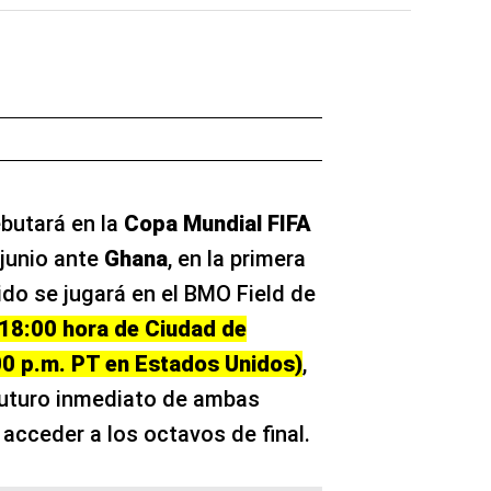
butará en la
Copa Mundial FIFA
junio ante
Ghana
, en la primera
tido se jugará en el BMO Field de
18:00 hora de Ciudad de
00 p.m. PT en Estados Unidos)
,
futuro inmediato de ambas
 acceder a los octavos de final.