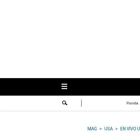
USA
Respuestas
Fama
Historias
Data
Videos
Recetas
Florida
Virales
Lo último
MAG
>
USA
>
EN VIVO 
Volver a El Comercio