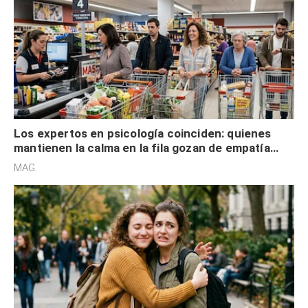
Los expertos en psicología coinciden: quienes
mantienen la calma en la fila gozan de empatía
cognitiva, gratitud y no solo tienen autocontrol
MAG.