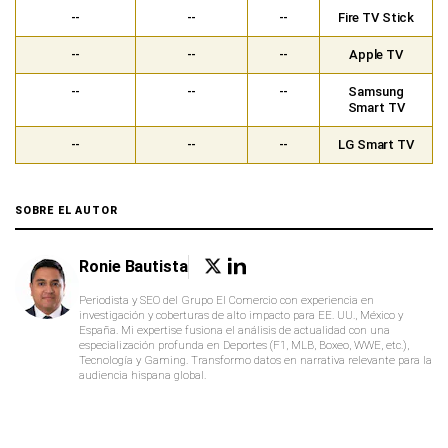
--
--
--
Fire TV Stick
--
--
--
Apple TV
--
--
--
Samsung
Smart TV
--
--
--
LG Smart TV
SOBRE EL AUTOR
Ronie Bautista
Periodista y SEO del Grupo El Comercio con experiencia en
investigación y coberturas de alto impacto para EE. UU., México y
España. Mi expertise fusiona el análisis de actualidad con una
especialización profunda en Deportes (F1, MLB, Boxeo, WWE, etc.),
Tecnología y Gaming. Transformo datos en narrativa relevante para la
audiencia hispana global.