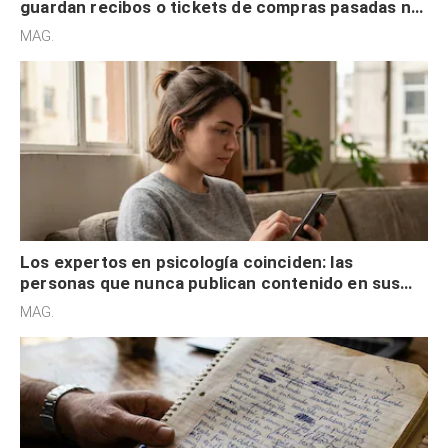
guardan recibos o tickets de compras pasadas no
son acumuladores, sino que tienen necesidad de
MAG.
control
Los expertos en psicología coinciden: las
personas que nunca publican contenido en sus
redes sociales no pretenden buscar validación
MAG.
externa