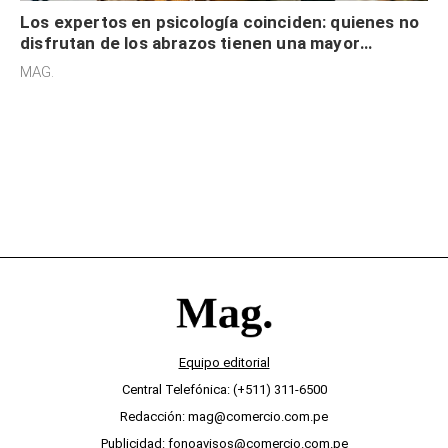
Los expertos en psicología coinciden: quienes no
disfrutan de los abrazos tienen una mayor
sensibilidad a los estímulos físicos y no es por
MAG.
desinterés
Equipo editorial
Central Telefónica: (+511) 311-6500
Redacción: mag@comercio.com.pe
Publicidad: fonoavisos@comercio.com.pe