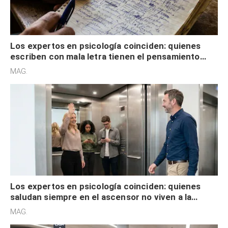
Los expertos en psicología coinciden: quienes
escriben con mala letra tienen el pensamiento
acelerado y no lo hacen por desinterés
MAG.
Los expertos en psicología coinciden: quienes
saludan siempre en el ascensor no viven a la
defensiva y tienen apertura social
MAG.