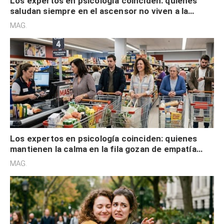
Los expertos en psicología coinciden: quienes
saludan siempre en el ascensor no viven a la
defensiva y tienen apertura social
MAG.
Los expertos en psicología coinciden: quienes
mantienen la calma en la fila gozan de empatía
cognitiva, gratitud y no solo tienen autocontrol
MAG.