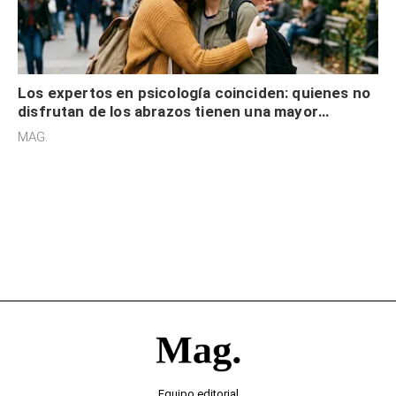
Los expertos en psicología coinciden: quienes no
disfrutan de los abrazos tienen una mayor
sensibilidad a los estímulos físicos y no es por
MAG.
desinterés
Equipo editorial