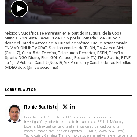
0
seconds
México y Sudáfrica se enfrentan en el partido inaugural de la Copa
of
Mundial 2026 este jueves 11 de junio por la Jornada 1 del Grupo A
1
desde el Estadio Azteca de la Ciudad de México. Sigue la transmisión
minute,
EN VIVO, ONLINE y GRATIS en los canales de TUDN, TV Azteca Siete
30
(Canal 7), Canal 5 de Televisa, Telemundo Deportes, ESPN, DirecTV
seconds
Sports, DGO, Disney Plus, GOL Caracol, Peacock TV, TiGo Sports, RTVE
La 1, TV Pública, Canal 9 (Nuev9), ViX Premium y Canal 2 de Las Estrellas.
(VIDEO de X @miseleccionmx)
SOBRE EL AUTOR
Ronie Bautista
Periodista y SEO del Grupo El Comercio con experiencia en
investigación y coberturas de alto impacto para EE. UU., México y
España. Mi expertise fusiona el análisis de actualidad con una
especialización profunda en Deportes (F1, MLB, Boxeo, WWE, etc.),
Tecnología y Gaming. Transformo datos en narrativa relevante para la