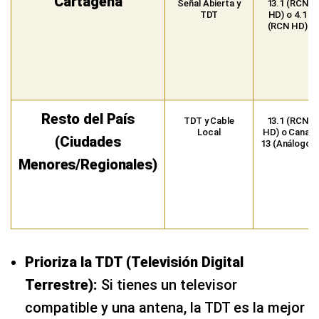
Cartagena
Señal Abierta y
13.1 (RCN
TDT
HD) o 4.1
(RCN HD)
Resto del País
TDT y Cable
13.1 (RCN
Local
HD) o Canal
(Ciudades
13 (Análogo)
Menores/Regionales)
Prioriza la TDT (Televisión Digital
Terrestre):
Si tienes un televisor
compatible y una antena, la TDT es la mejor