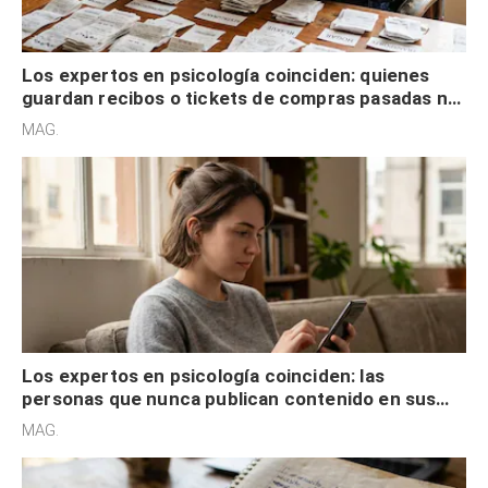
Los expertos en psicología coinciden: quienes
guardan recibos o tickets de compras pasadas no
son acumuladores, sino que tienen necesidad de
MAG.
control
Los expertos en psicología coinciden: las
personas que nunca publican contenido en sus
redes sociales no pretenden buscar validación
MAG.
externa