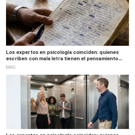
Los expertos en psicología coinciden: quienes
escriben con mala letra tienen el pensamiento
acelerado y no lo hacen por desinterés
MAG.