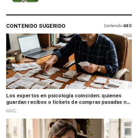
CONTENIDO SUGERIDO
Contenido
GEC
Los expertos en psicología coinciden: quienes
guardan recibos o tickets de compras pasadas no
son acumuladores, sino que tienen necesidad de
MAG.
control