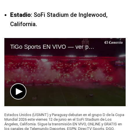
Estadio
: SoFi Stadium de Inglewood,
California.
TiGo Sports EN VIVO — ver partido Estados Unidos (USMNT) vs. Paraguay por Fútbol TV y Online | VIDEO
0
seconds
Estados Unidos (USMNT) y Paraguay debutan en el grupo D de la Copa
of
Mundial 2026 este viernes 12 de junio en el SoFi Stadium de Los
28
Ángeles, California. Sigue la transmisión EN VIVO, ONLINE y GRATIS en
seconds
los canales de Telemundo Deportes, ESPN, DirecTV Sports, DGO,