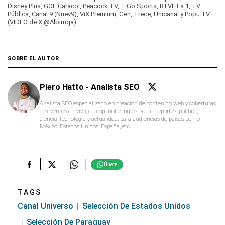
Disney Plus, GOL Caracol, Peacock TV, TiGo Sports, RTVE La 1, TV
Pública, Canal 9 (Nuev9), ViX Premium, Gen, Trece, Unicanal y Popu TV.
(VIDEO de X @Albirroja)
SOBRE EL AUTOR
Piero Hatto - Analista SEO
Analista SEO especializado en creación de contenido web y coberturas
de eventos en vivo, en español e inglés, sobre deportes, política,
ciencia, tecnología y actualidad, para audiencias de países como
México, Estados Unidos, España, etc.
Únete
TAGS
Canal Universo
Selección De Estados Unidos
Selección De Paraguay