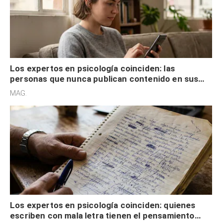
Los expertos en psicología coinciden: las
personas que nunca publican contenido en sus
redes sociales no pretenden buscar validación
MAG.
externa
Los expertos en psicología coinciden: quienes
escriben con mala letra tienen el pensamiento