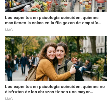
Los expertos en psicología coinciden: quienes
mantienen la calma en la fila gozan de empatía
cognitiva, gratitud y no solo tienen autocontrol
MAG.
Los expertos en psicología coinciden: quienes no
disfrutan de los abrazos tienen una mayor
sensibilidad a los estímulos físicos y no es por
MAG.
desinterés