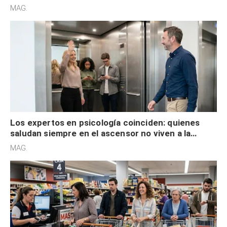
acelerado y no lo hacen por desinterés
MAG.
Los expertos en psicología coinciden: quienes
saludan siempre en el ascensor no viven a la
defensiva y tienen apertura social
MAG.