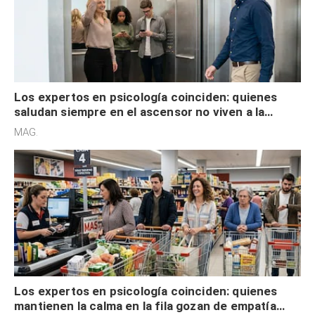
Los expertos en psicología coinciden: quienes
saludan siempre en el ascensor no viven a la
defensiva y tienen apertura social
MAG.
Los expertos en psicología coinciden: quienes
mantienen la calma en la fila gozan de empatía