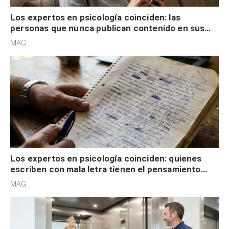
Los expertos en psicología coinciden: las
personas que nunca publican contenido en sus
redes sociales no pretenden buscar validación
MAG.
externa
Los expertos en psicología coinciden: quienes
escriben con mala letra tienen el pensamiento
acelerado y no lo hacen por desinterés
MAG.