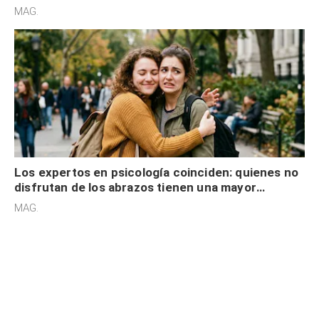
cognitiva, gratitud y no solo tienen autocontrol
MAG.
Los expertos en psicología coinciden: quienes no
disfrutan de los abrazos tienen una mayor
sensibilidad a los estímulos físicos y no es por
MAG.
desinterés