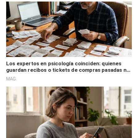
Los expertos en psicología coinciden: quienes
guardan recibos o tickets de compras pasadas no
son acumuladores, sino que tienen necesidad de
MAG.
control