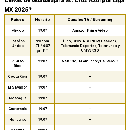
Chivas de Guadalajara vs. Cruz Azul por Liga
MX 2025?
Países
Horario
Canales TV / Streaming
México
19:07
Amazon Prime Video
Estados
9:07 pm
fubo, UNIVERSO NOW, Peacock,
Unidos
ET / 6:07
Telemundo Deportes, Telemundo y
pm PT
UNIVERSO
Puerto
21:07
NAICOM, Telemundo y UNIVERSO
Rico
Costa Rica
19:07
—
El Salvador
19:07
—
Nicaragua
19:07
—
Guatemala
19:07
—
Honduras
19:07
—