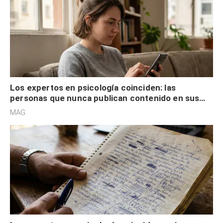
Los expertos en psicología coinciden: las
personas que nunca publican contenido en sus
redes sociales no pretenden buscar validación
MAG.
externa