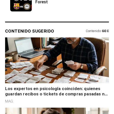
Forest
CONTENIDO SUGERIDO
Contenido
GEC
Los expertos en psicología coinciden: quienes
guardan recibos o tickets de compras pasadas no
son acumuladores, sino que tienen necesidad de
MAG.
control