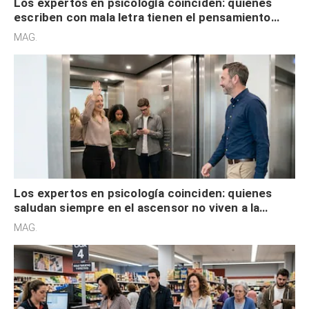
Los expertos en psicología coinciden: quienes
escriben con mala letra tienen el pensamiento
acelerado y no lo hacen por desinterés
MAG.
Los expertos en psicología coinciden: quienes
saludan siempre en el ascensor no viven a la
defensiva y tienen apertura social
MAG.