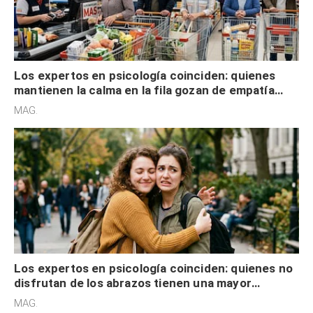
Los expertos en psicología coinciden: quienes
mantienen la calma en la fila gozan de empatía
cognitiva, gratitud y no solo tienen autocontrol
MAG.
Los expertos en psicología coinciden: quienes no
disfrutan de los abrazos tienen una mayor
sensibilidad a los estímulos físicos y no es por
MAG.
desinterés