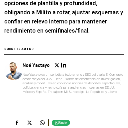
opciones de plantilla y profundidad,
obligando a Milito a rotar, ajustar esquemas y
confiar en relevo interno para mantener
rendimiento en semifinales/final.
SOBRE EL AUTOR
Noé Yactayo
Noé Yactayo es un periodista todoterreno y SEO del diario El Comercio
desde mayo del 2022. Tiene 13 años de experiencia en investigación,
análisis y coberturas en vivo sobre noticias de deportes, espectáculos,
política, ciencia y tecnología para audiencias hispanas en EE.UU.,
México y España. Trabajó en Mi Bundesliga, La República y Líbero.
Únete