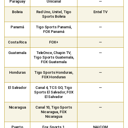
Paraguay
Unicanal
—
Bolivia
Red Uno, Unitel, Tigo
Entel TV
Sports Bolivia
Panamá
Tigo Sports Panamá,
—
FOX Panamá
Costa Rica
FOX+
—
Guatemala
TeleOnce, Chapin TV,
—
Tigo Sports Guatemala,
FOX Guatemala
Honduras
Tigo Sports Honduras,
—
FOX Honduras
El Salvador
Canal 4, TCS GO, Tigo
—
Sports El Salvador, FOX
El Salvador
Nicaragua
Canal 10, Tigo Sports
—
Nicaragua, FOX
Nicaragua
Puerto
Fox Sports 1,
NAICOM