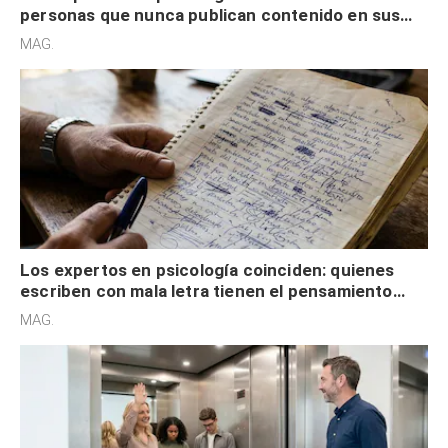
personas que nunca publican contenido en sus
redes sociales no pretenden buscar validación
MAG.
externa
Los expertos en psicología coinciden: quienes
escriben con mala letra tienen el pensamiento
acelerado y no lo hacen por desinterés
MAG.