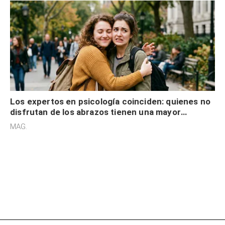
Los expertos en psicología coinciden: quienes no
disfrutan de los abrazos tienen una mayor
sensibilidad a los estímulos físicos y no es por
MAG.
desinterés