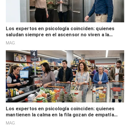
Los expertos en psicología coinciden: quienes
saludan siempre en el ascensor no viven a la
defensiva y tienen apertura social
MAG.
Los expertos en psicología coinciden: quienes
mantienen la calma en la fila gozan de empatía
cognitiva, gratitud y no solo tienen autocontrol
MAG.