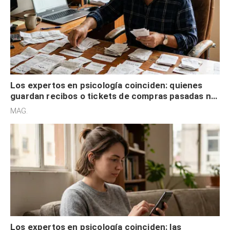
Los expertos en psicología coinciden: quienes
guardan recibos o tickets de compras pasadas no
son acumuladores, sino que tienen necesidad de
MAG.
control
Los expertos en psicología coinciden: las