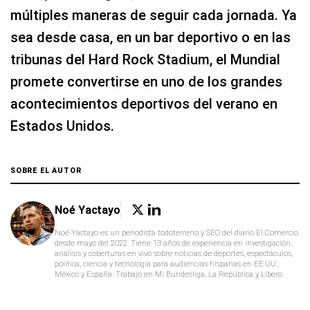
múltiples maneras de seguir cada jornada. Ya
sea desde casa, en un bar deportivo o en las
tribunas del Hard Rock Stadium, el Mundial
promete convertirse en uno de los grandes
acontecimientos deportivos del verano en
Estados Unidos.
SOBRE EL AUTOR
Noé Yactayo
Noé Yactayo es un periodista todoterreno y SEO del diario El Comercio
desde mayo del 2022. Tiene 13 años de experiencia en investigación,
análisis y coberturas en vivo sobre noticias de deportes, espectáculos,
política, ciencia y tecnología para audiencias hispanas en EE.UU.,
México y España. Trabajó en Mi Bundesliga, La República y Líbero.