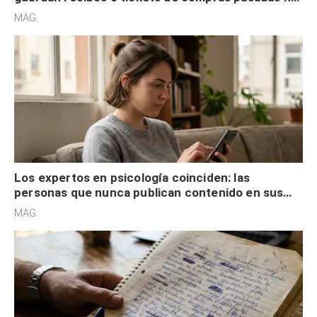
son acumuladores, sino que tienen necesidad de
MAG.
control
Los expertos en psicología coinciden: las
personas que nunca publican contenido en sus
redes sociales no pretenden buscar validación
MAG.
externa