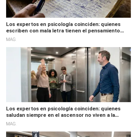
Los expertos en psicología coinciden: quienes
escriben con mala letra tienen el pensamiento
acelerado y no lo hacen por desinterés
MAG.
Los expertos en psicología coinciden: quienes
saludan siempre en el ascensor no viven a la
defensiva y tienen apertura social
MAG.