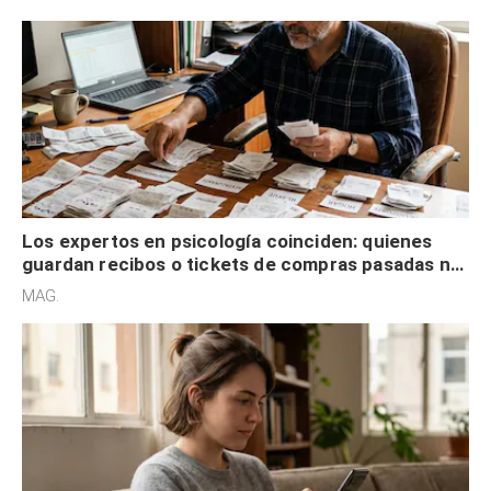
Los expertos en psicología coinciden: quienes
guardan recibos o tickets de compras pasadas no
son acumuladores, sino que tienen necesidad de
MAG.
control