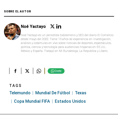
SOBRE EL AUTOR
Noé Yactayo
Noé Yactayo es un periodista todoterreno y SEO del diario El Comercio
desde mayo del 2022. Tiene 13 años de experiencia en investigación,
análisis y coberturas en vivo sobre noticias de deportes, espectáculos,
política, ciencia y tecnología para audiencias hispanas en EE.UU.,
México y España. Trabajó en Mi Bundesliga, La República y Líbero.
Únete
TAGS
Telemundo
Mundial De Fútbol
Texas
Copa Mundial FIFA
Estados Unidos