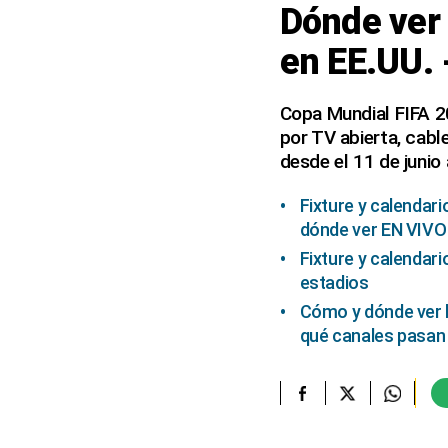
Dónde ver 
elcomercio.pe
en EE.UU. 
Términos
Y
Condiciones
Copa Mundial FIFA 2
De
por TV abierta, cabl
Uso
desde el 11 de junio a
Oficinas
Concesionarias
Fixture y calendari
Principios
dónde ver EN VIVO
Rectores
Fixture y calendari
Buenas
estadios
Prácticas
Cómo y dónde ver l
Políticas
qué canales pasan 
De
Privacidad
Política
Integrada
De
Gestión