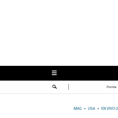
USA
Respuestas
Fama
Historias
Data
Videos
Recetas
Florida
Virales
Lo último
MAG
>
USA
>
EN VIVO 
Volver a El Comercio