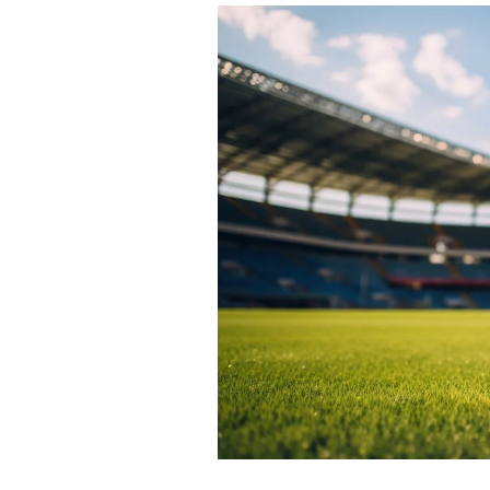
Derechos
Arco
Política
De
Cookies