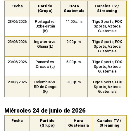
Fecha
Partido
Hora
Canales TV /
(Grupo)
Guatemala
Streaming
23/06/2026
Portugal vs.
11:00 a.m.
Tigo Sports, FOX
Uzbekistán
Sports, Azteca
(K)
Guatemala
23/06/2026
Inglaterra vs.
2:00 p.m.
Tigo Sports, FOX
Ghana (L)
Sports, Azteca
Guatemala
23/06/2026
Panamá vs.
5:00 p.m.
Tigo Sports, FOX
Croacia (L)
Sports, Azteca
Guatemala
23/06/2026
Colombia vs.
8:00 p.m.
Tigo Sports, FOX
RD de Congo
Sports, Azteca
(K)
Guatemala
Miércoles 24 de junio de 2026
Fecha
Partido
Hora
Canales TV /
(Grupo)
Guatemala
Streaming