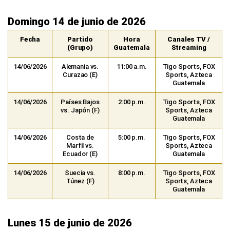
Domingo 14 de junio de 2026
Fecha
Partido
Hora
Canales TV /
(Grupo)
Guatemala
Streaming
14/06/2026
Alemania vs.
11:00 a.m.
Tigo Sports, FOX
Curazao (E)
Sports, Azteca
Guatemala
14/06/2026
Países Bajos
2:00 p.m.
Tigo Sports, FOX
vs. Japón (F)
Sports, Azteca
Guatemala
14/06/2026
Costa de
5:00 p.m.
Tigo Sports, FOX
Marfil vs.
Sports, Azteca
Ecuador (E)
Guatemala
14/06/2026
Suecia vs.
8:00 p.m.
Tigo Sports, FOX
Túnez (F)
Sports, Azteca
Guatemala
Lunes 15 de junio de 2026