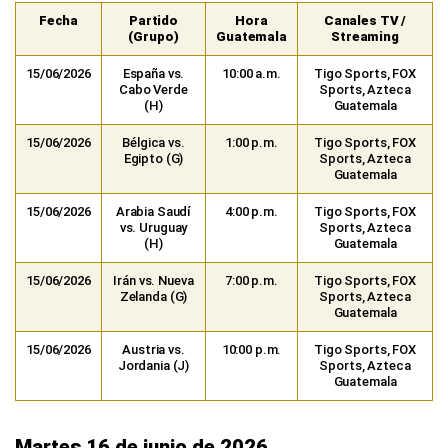
Fecha
Partido
Hora
Canales TV /
(Grupo)
Guatemala
Streaming
15/06/2026
España vs.
10:00 a.m.
Tigo Sports, FOX
Cabo Verde
Sports, Azteca
(H)
Guatemala
15/06/2026
Bélgica vs.
1:00 p.m.
Tigo Sports, FOX
Egipto (G)
Sports, Azteca
Guatemala
15/06/2026
Arabia Saudí
4:00 p.m.
Tigo Sports, FOX
vs. Uruguay
Sports, Azteca
(H)
Guatemala
15/06/2026
Irán vs. Nueva
7:00 p.m.
Tigo Sports, FOX
Zelanda (G)
Sports, Azteca
Guatemala
15/06/2026
Austria vs.
10:00 p.m.
Tigo Sports, FOX
Jordania (J)
Sports, Azteca
Guatemala
Martes 16 de junio de 2026