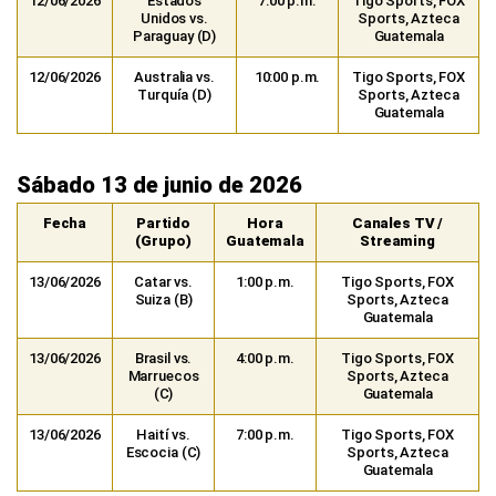
12/06/2026
Estados
7:00 p.m.
Tigo Sports, FOX
Unidos vs.
Sports, Azteca
Paraguay (D)
Guatemala
12/06/2026
Australia vs.
10:00 p.m.
Tigo Sports, FOX
Turquía (D)
Sports, Azteca
Guatemala
Sábado 13 de junio de 2026
Fecha
Partido
Hora
Canales TV /
(Grupo)
Guatemala
Streaming
13/06/2026
Catar vs.
1:00 p.m.
Tigo Sports, FOX
Suiza (B)
Sports, Azteca
Guatemala
13/06/2026
Brasil vs.
4:00 p.m.
Tigo Sports, FOX
Marruecos
Sports, Azteca
(C)
Guatemala
13/06/2026
Haití vs.
7:00 p.m.
Tigo Sports, FOX
Escocia (C)
Sports, Azteca
Guatemala