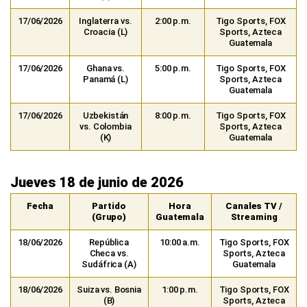
17/06/2026
Inglaterra vs.
2:00 p.m.
Tigo Sports, FOX
Croacia (L)
Sports, Azteca
Guatemala
17/06/2026
Ghana vs.
5:00 p.m.
Tigo Sports, FOX
Panamá (L)
Sports, Azteca
Guatemala
17/06/2026
Uzbekistán
8:00 p.m.
Tigo Sports, FOX
vs. Colombia
Sports, Azteca
(K)
Guatemala
Jueves 18 de junio de 2026
Fecha
Partido
Hora
Canales TV /
(Grupo)
Guatemala
Streaming
18/06/2026
República
10:00 a.m.
Tigo Sports, FOX
Checa vs.
Sports, Azteca
Sudáfrica (A)
Guatemala
18/06/2026
Suiza vs. Bosnia
1:00 p.m.
Tigo Sports, FOX
(B)
Sports, Azteca