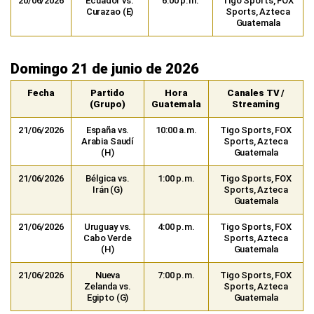
20/06/2026
Ecuador vs.
6:00 p.m.
Tigo Sports, FOX
Curazao (E)
Sports, Azteca
Guatemala
Domingo 21 de junio de 2026
Fecha
Partido
Hora
Canales TV /
(Grupo)
Guatemala
Streaming
21/06/2026
España vs.
10:00 a.m.
Tigo Sports, FOX
Arabia Saudí
Sports, Azteca
(H)
Guatemala
21/06/2026
Bélgica vs.
1:00 p.m.
Tigo Sports, FOX
Irán (G)
Sports, Azteca
Guatemala
21/06/2026
Uruguay vs.
4:00 p.m.
Tigo Sports, FOX
Cabo Verde
Sports, Azteca
(H)
Guatemala
21/06/2026
Nueva
7:00 p.m.
Tigo Sports, FOX
Zelanda vs.
Sports, Azteca
Egipto (G)
Guatemala