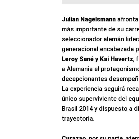
Julian Nagelsmann
afronta
más importante de su carrer
seleccionador alemán lider
generacional encabezada 
Leroy Sané y Kai Havertz
, 
a Alemania el protagonismo
decepcionantes desempeños
La experiencia seguirá re
único superviviente del e
Brasil 2014 y dispuesto a d
trayectoria.
Curazao
, por su parte, ate