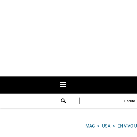
USA
Respuestas
Fama
Historias
Data
Videos
Recetas
Florida
Virales
Lo último
MAG
>
USA
>
EN VIVO 
Volver a El Comercio