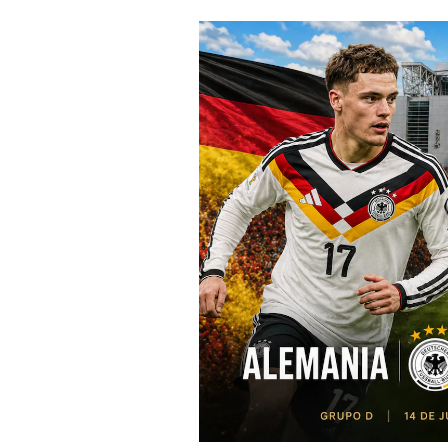
Derechos
Arco
Política
De
Cookies