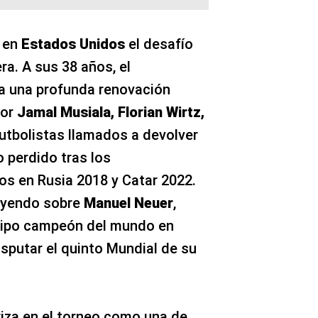
 en
Estados Unidos
el desafío
a. A sus 38 años, el
a una profunda renovación
por
Jamal Musiala, Florian Wirtz,
futbolistas llamados a devolver
 perdido tras los
 en Rusia 2018 y Catar 2022.
cayendo sobre
Manuel Neuer
,
quipo campeón del mundo en
isputar el quinto Mundial de su
rriza en el torneo como una de