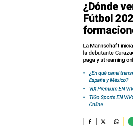
¿Dónde ve
elcomercio.pe
Fútbol 202
Términos
formacion
Y
Condiciones
De
Uso
La Mannschaft inicia
la debutante Curazao
Oficinas
Concesionarias
paga y streaming onl
Principios
Rectores
¿En qué canal trans
España y México?
Buenas
Prácticas
ViX Premium EN VIV
Políticas
TiGo Sports EN VIV
De
Online
Privacidad
Política
Integrada
De
Gestión