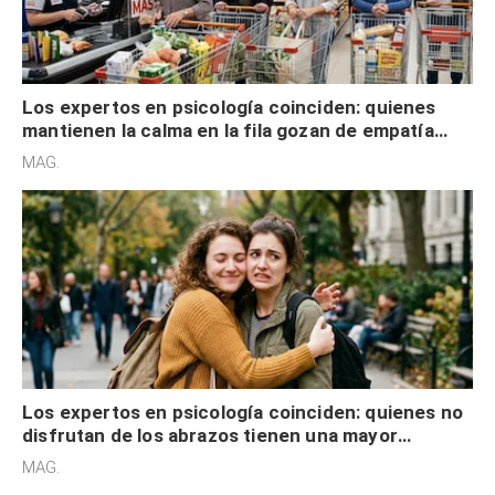
Los expertos en psicología coinciden: quienes
mantienen la calma en la fila gozan de empatía
cognitiva, gratitud y no solo tienen autocontrol
MAG.
Los expertos en psicología coinciden: quienes no
disfrutan de los abrazos tienen una mayor
sensibilidad a los estímulos físicos y no es por
MAG.
desinterés