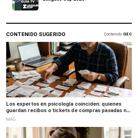
CONTENIDO SUGERIDO
Contenido
GEC
Los expertos en psicología coinciden: quienes
guardan recibos o tickets de compras pasadas no
son acumuladores, sino que tienen necesidad de
MAG.
control