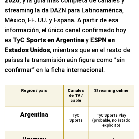
2026
, y la guía más completa de canales y
streaming la da DAZN para Latinoamérica,
México, EE. UU. y España. A partir de esa
información, el único canal confirmado hoy
es
TyC Sports en Argentina
y
ESPN en
Estados Unidos
, mientras que en el resto de
países la transmisión aún figura como “sin
confirmar” en la ficha internacional.
Región / país
Canales
Streaming online
de TV /
cable
Argentina
TyC
TyC Sports Play
Sports
(probable, no listado
explícito)