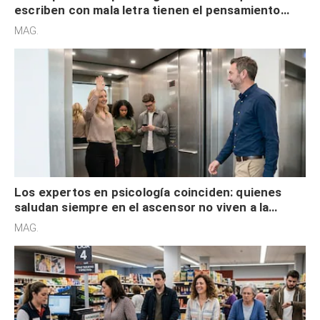
escriben con mala letra tienen el pensamiento
acelerado y no lo hacen por desinterés
MAG.
Los expertos en psicología coinciden: quienes
saludan siempre en el ascensor no viven a la
defensiva y tienen apertura social
MAG.