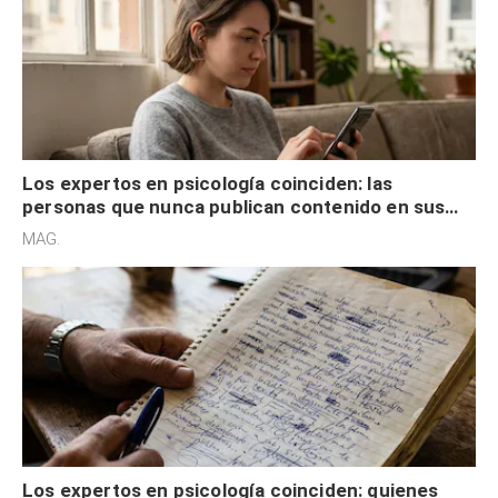
Los expertos en psicología coinciden: las
personas que nunca publican contenido en sus
redes sociales no pretenden buscar validación
MAG.
externa
Los expertos en psicología coinciden: quienes