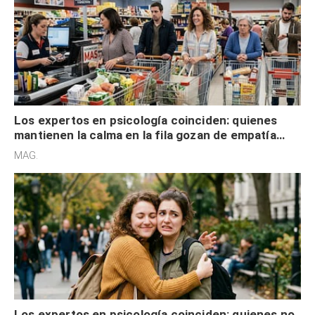
Los expertos en psicología coinciden: quienes
mantienen la calma en la fila gozan de empatía
cognitiva, gratitud y no solo tienen autocontrol
MAG.
Los expertos en psicología coinciden: quienes no