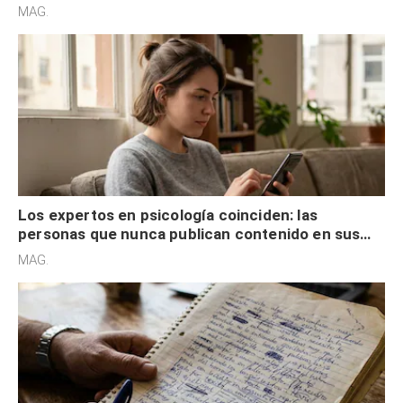
son acumuladores, sino que tienen necesidad de
MAG.
control
Los expertos en psicología coinciden: las
personas que nunca publican contenido en sus
redes sociales no pretenden buscar validación
MAG.
externa