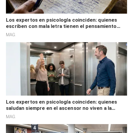
Los expertos en psicología coinciden: quienes
escriben con mala letra tienen el pensamiento
acelerado y no lo hacen por desinterés
MAG.
Los expertos en psicología coinciden: quienes
saludan siempre en el ascensor no viven a la
defensiva y tienen apertura social
MAG.