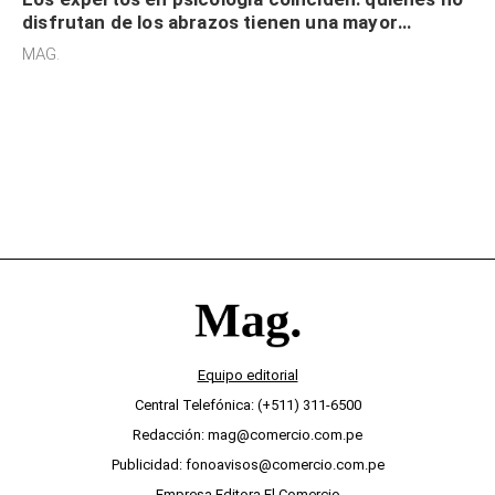
disfrutan de los abrazos tienen una mayor
sensibilidad a los estímulos físicos y no es por
MAG.
desinterés
Equipo editorial
Central Telefónica: (+511) 311-6500
Redacción: mag@comercio.com.pe
Publicidad: fonoavisos@comercio.com.pe
Empresa Editora El Comercio