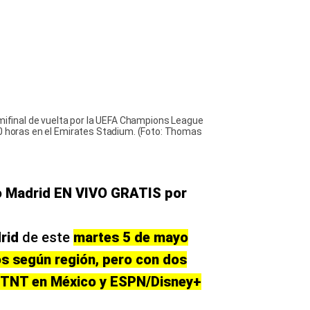
20 horas en el Emirates Stadium. (Foto: Thomas
co Madrid EN VIVO GRATIS por
rid
de este
martes 5 de mayo
os según región, pero con dos
/TNT en México y ESPN/Disney+
e/satélite)
Streaming oficial principal
ampeones,
Movistar Plus+ (OTT de
s+
Movistar)
s
Max (HBO Max) según nuevo