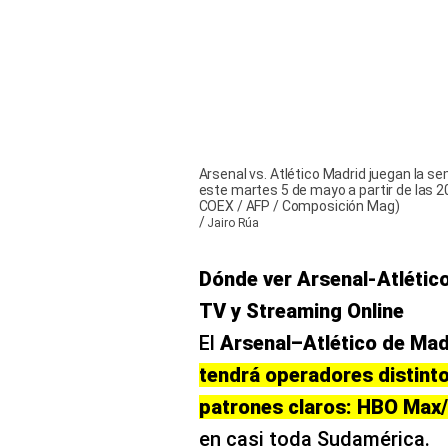
este martes 5 de mayo a partir de las 
COEX / AFP / Composición Mag)
/
Jairo Rúa
Dónde ver Arsenal-Atléti
TV y Streaming Online
El
Arsenal–Atlético de Mad
tendrá operadores distint
patrones claros: HBO Max
en casi toda Sudamérica.
Región /
Canales de TV (cabl
País
España
Movistar Liga de C
Movistar Plu
Reino Unido
TNT Sport