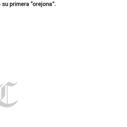
su primera “orejona”.
emifinal de vuelta por la UEFA Champions League