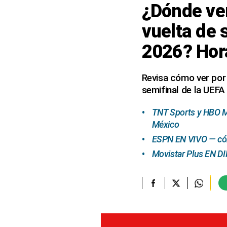
¿Dónde ver
elcomercio.pe
vuelta de
Términos
2026? Hor
Y
Condiciones
De
Uso
Revisa cómo ver por 
semifinal de la UEF
Oficinas
Concesionarias
TNT Sports y HBO Ma
Principios
Rectores
México
ESPN EN VIVO — cómo
Buenas
Prácticas
Movistar Plus EN DI
Políticas
De
Privacidad
Política
Integrada
De
Gestión