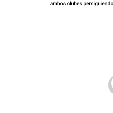
ambos clubes persiguiendo 
Arsenal vs. Atlético Madrid juegan la s