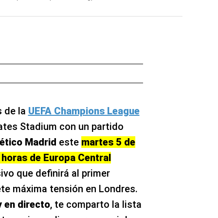
s de la
UEFA Champions League
ates Stadium con un partido
ético Madrid
este
martes 5 de
0 horas de Europa Central
ivo que definirá al primer
mete máxima tensión en Londres.
y en directo
, te comparto la lista