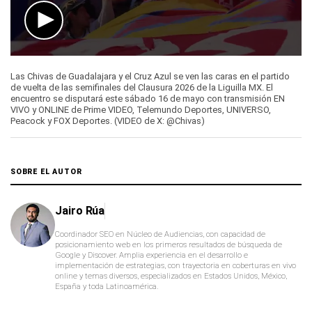
0
seconds
Las Chivas de Guadalajara y el Cruz Azul se ven las caras en el partido
of
de vuelta de las semifinales del Clausura 2026 de la Liguilla MX. El
39
encuentro se disputará este sábado 16 de mayo con transmisión EN
seconds
VIVO y ONLINE de Prime VIDEO, Telemundo Deportes, UNIVERSO,
Peacock y FOX Deportes. (VIDEO de X: @Chivas)
SOBRE EL AUTOR
Jairo Rúa
Coordinador SEO en Núcleo de Audiencias, con capacidad de
posicionamiento web en los primeros resultados de búsqueda de
Google y Discover. Amplia experiencia en el desarrollo e
implementación de estrategias, con trayectoria en coberturas en vivo
online y temas diversos, especializados en Estados Unidos, México,
España y toda Latinoamérica.