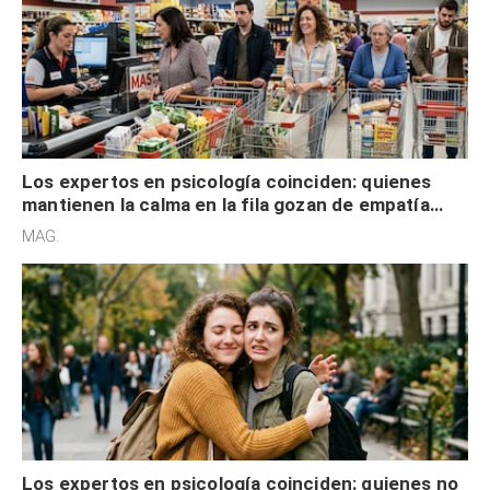
Los expertos en psicología coinciden: quienes
mantienen la calma en la fila gozan de empatía
cognitiva, gratitud y no solo tienen autocontrol
MAG.
Los expertos en psicología coinciden: quienes no