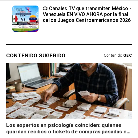
📺 Canales TV que transmiten México -
Venezuela EN VIVO AHORA por la final
de los Juegos Centroamericanos 2026
CONTENIDO SUGERIDO
Contenido
GEC
Los expertos en psicología coinciden: quienes
guardan recibos o tickets de compras pasadas no
son acumuladores, sino que tienen necesidad de