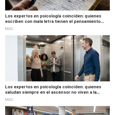
Los expertos en psicología coinciden: quienes
escriben con mala letra tienen el pensamiento
acelerado y no lo hacen por desinterés
MAG.
Los expertos en psicología coinciden: quienes
saludan siempre en el ascensor no viven a la
defensiva y tienen apertura social
MAG.