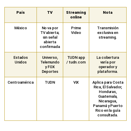
País
TV
Streaming
Nota
online
México
No va por
Prime
Transmisión
TV abierta;
Video
exclusiva en
sin señal
streaming.
abierta
confirmada
Estados
Universo,
TUDN app
La cobertura
Unidos
Telemundo
/ tudn.com
varía por
y FOX
operador y
Deportes
plataforma.
Centroamérica
TUDN
ViX
Aplica para Costa
Rica, El Salvador,
Honduras,
Guatemala,
Nicaragua,
Panamá y Puerto
Rico en la guía
consultada.