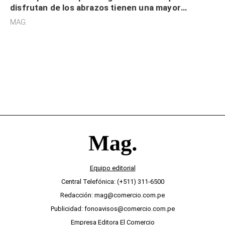
disfrutan de los abrazos tienen una mayor
sensibilidad a los estímulos físicos y no es por
MAG.
desinterés
Equipo editorial
Central Telefónica: (+511) 311-6500
Redacción: mag@comercio.com.pe
Publicidad: fonoavisos@comercio.com.pe
Empresa Editora El Comercio