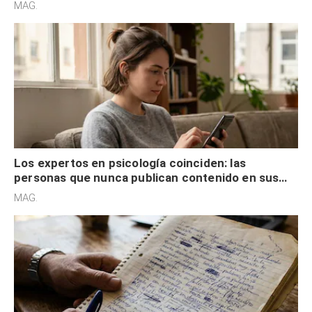
MAG.
control
Los expertos en psicología coinciden: las
personas que nunca publican contenido en sus
redes sociales no pretenden buscar validación
MAG.
externa